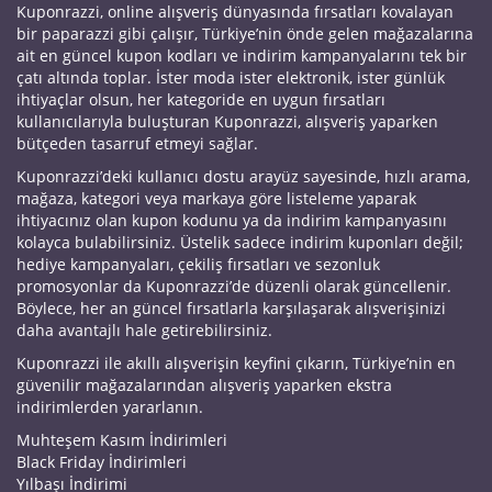
Kuponrazzi, online alışveriş dünyasında fırsatları kovalayan
bir paparazzi gibi çalışır, Türkiye’nin önde gelen mağazalarına
ait en güncel kupon kodları ve indirim kampanyalarını tek bir
çatı altında toplar. İster moda ister elektronik, ister günlük
ihtiyaçlar olsun, her kategoride en uygun fırsatları
kullanıcılarıyla buluşturan Kuponrazzi, alışveriş yaparken
bütçeden tasarruf etmeyi sağlar.
Kuponrazzi’deki kullanıcı dostu arayüz sayesinde, hızlı arama,
mağaza, kategori veya markaya göre listeleme yaparak
ihtiyacınız olan kupon kodunu ya da indirim kampanyasını
kolayca bulabilirsiniz. Üstelik sadece indirim kuponları değil;
hediye kampanyaları, çekiliş fırsatları ve sezonluk
promosyonlar da Kuponrazzi’de düzenli olarak güncellenir.
Böylece, her an güncel fırsatlarla karşılaşarak alışverişinizi
daha avantajlı hale getirebilirsiniz.
Kuponrazzi ile akıllı alışverişin keyfini çıkarın, Türkiye’nin en
güvenilir mağazalarından alışveriş yaparken ekstra
indirimlerden yararlanın.
Muhteşem Kasım İndirimleri
Black Friday İndirimleri
Yılbaşı İndirimi