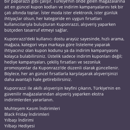
bir paparazzi gibi çalışır, Türkiye’nin önde gelen mağazalarına
ait en güncel kupon kodları ve indirim kampanyalarını tek bir
çatı altında toplar. İster moda ister elektronik, ister günlük
ihtiyaçlar olsun, her kategoride en uygun fırsatları
kullanıcılarıyla buluşturan Kuponrazzi, alışveriş yaparken
bütçeden tasarruf etmeyi sağlar.
Kuponrazzi’deki kullanıcı dostu arayüz sayesinde, hızlı arama,
mağaza, kategori veya markaya göre listeleme yaparak
ihtiyacınız olan kupon kodunu ya da indirim kampanyasını
kolayca bulabilirsiniz. Üstelik sadece indirim kuponları değil;
hediye kampanyaları, çekiliş fırsatları ve sezonluk
promosyonlar da Kuponrazzi’de düzenli olarak güncellenir.
Böylece, her an güncel fırsatlarla karşılaşarak alışverişinizi
daha avantajlı hale getirebilirsiniz.
Kuponrazzi ile akıllı alışverişin keyfini çıkarın, Türkiye’nin en
güvenilir mağazalarından alışveriş yaparken ekstra
indirimlerden yararlanın.
Muhteşem Kasım İndirimleri
Black Friday İndirimleri
Yılbaşı İndirimi
Yılbaşı Hediyesi