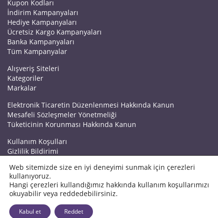
Kupon Kodları
İndirim Kampanyaları
Hediye Kampanyaları
Ücretsiz Kargo Kampanyaları
Banka Kampanyaları
Tüm Kampanyalar
Alışveriş Siteleri
Kategoriler
Markalar
Elektronik Ticaretin Düzenlenmesi Hakkında Kanun
Mesafeli Sözleşmeler Yönetmeliği
Tüketicinin Korunması Hakkında Kanun
Kullanım Koşulları
Gizlilik Bildirimi
Haberler
Web sitemizde size en iyi deneyimi sunmak için çerezleri
Kuponrazzi Blog
kullanıyoruz.
Mağaza Ekle
Hangi çerezleri kullandığımız hakkında kullanım koşullarımızı
İletişim
okuyabilir veya reddedebilirsiniz.
© 2026 Kuponrazzi
Kabul et
Reddet