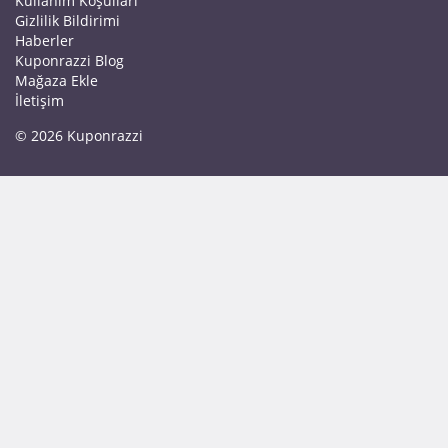
Kullanım Koşulları
Gizlilik Bildirimi
Haberler
Kuponrazzi Blog
Mağaza Ekle
İletişim
© 2026 Kuponrazzi