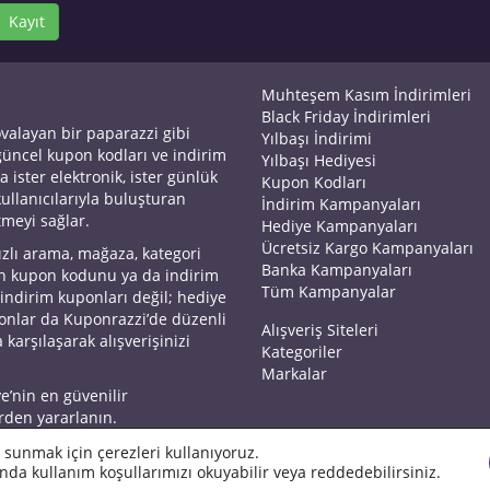
Kayıt
Muhteşem Kasım İndirimleri
Black Friday İndirimleri
ovalayan bir paparazzi gibi
Yılbaşı İndirimi
 güncel kupon kodları ve indirim
Yılbaşı Hediyesi
a ister elektronik, ister günlük
Kupon Kodları
kullanıcılarıyla buluşturan
İndirim Kampanyaları
tmeyi sağlar.
Hediye Kampanyaları
Ücretsiz Kargo Kampanyaları
ızlı arama, mağaza, kategori
Banka Kampanyaları
an kupon kodunu ya da indirim
Tüm Kampanyalar
 indirim kuponları değil; hediye
yonlar da Kuponrazzi’de düzenli
Alışveriş Siteleri
 karşılaşarak alışverişinizi
Kategoriler
Markalar
ye’nin en güvenilir
rden yararlanın.
 sunmak için çerezleri kullanıyoruz.
nda kullanım koşullarımızı okuyabilir veya reddedebilirsiniz.