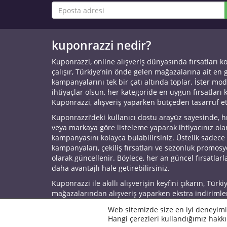
kuponrazzi nedir?
Kuponrazzi, online alışveriş dünyasında fırsatları k
çalışır, Türkiye’nin önde gelen mağazalarına ait en
kampanyalarını tek bir çatı altında toplar. İster mod
ihtiyaçlar olsun, her kategoride en uygun fırsatları 
Kuponrazzi, alışveriş yaparken bütçeden tasarruf e
Kuponrazzi’deki kullanıcı dostu arayüz sayesinde, h
veya markaya göre listeleme yaparak ihtiyacınız ol
kampanyasını kolayca bulabilirsiniz. Üstelik sadece
kampanyaları, çekiliş fırsatları ve sezonluk promos
olarak güncellenir. Böylece, her an güncel fırsatlarla
daha avantajlı hale getirebilirsiniz.
Kuponrazzi ile akıllı alışverişin keyfini çıkarın, Türki
mağazalarından alışveriş yaparken ekstra indirimle
© 2026 Kuponrazzi
Web sitemizde size en iyi deneyimi
Hangi çerezleri kullandığımız hakkı