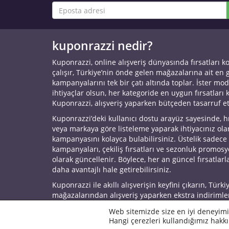
kuponrazzi nedir?
Kuponrazzi, online alışveriş dünyasında fırsatları k
çalışır, Türkiye’nin önde gelen mağazalarına ait en
kampanyalarını tek bir çatı altında toplar. İster mod
ihtiyaçlar olsun, her kategoride en uygun fırsatları 
Kuponrazzi, alışveriş yaparken bütçeden tasarruf e
Kuponrazzi’deki kullanıcı dostu arayüz sayesinde, h
veya markaya göre listeleme yaparak ihtiyacınız ol
kampanyasını kolayca bulabilirsiniz. Üstelik sadece
kampanyaları, çekiliş fırsatları ve sezonluk promos
olarak güncellenir. Böylece, her an güncel fırsatlarla
daha avantajlı hale getirebilirsiniz.
Kuponrazzi ile akıllı alışverişin keyfini çıkarın, Türki
mağazalarından alışveriş yaparken ekstra indirimle
© 2026 Kuponrazzi
Web sitemizde size en iyi deneyimi
Hangi çerezleri kullandığımız hakkı