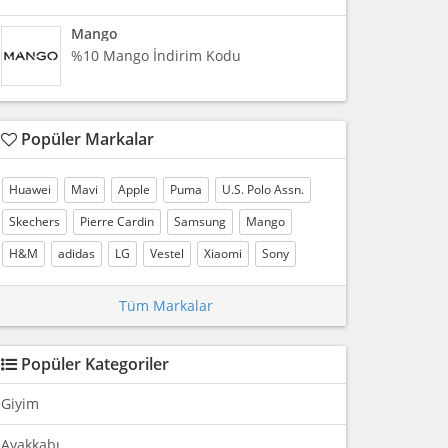
Mango
%10 Mango İndirim Kodu
Popüler Markalar
Huawei
Mavi
Apple
Puma
U.S. Polo Assn.
Skechers
Pierre Cardin
Samsung
Mango
H&M
adidas
LG
Vestel
Xiaomi
Sony
Tüm Markalar
Popüler Kategoriler
Giyim
Ayakkabı