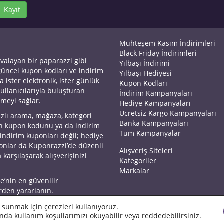
Kayıt
Muhteşem Kasım İndirimleri
Black Friday İndirimleri
ovalayan bir paparazzi gibi
Yılbaşı İndirimi
 güncel kupon kodları ve indirim
Yılbaşı Hediyesi
a ister elektronik, ister günlük
Kupon Kodları
kullanıcılarıyla buluşturan
İndirim Kampanyaları
tmeyi sağlar.
Hediye Kampanyaları
Ücretsiz Kargo Kampanyaları
ızlı arama, mağaza, kategori
Banka Kampanyaları
an kupon kodunu ya da indirim
Tüm Kampanyalar
 indirim kuponları değil; hediye
yonlar da Kuponrazzi’de düzenli
Alışveriş Siteleri
 karşılaşarak alışverişinizi
Kategoriler
Markalar
ye’nin en güvenilir
rden yararlanın.
 sunmak için çerezleri kullanıyoruz.
nda kullanım koşullarımızı okuyabilir veya reddedebilirsiniz.