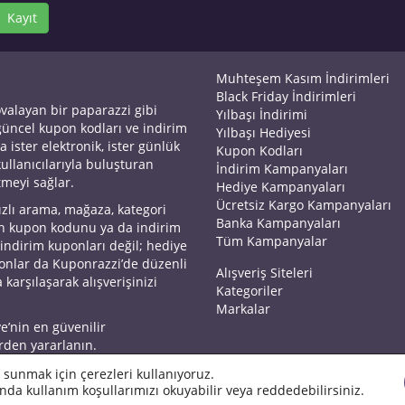
Kayıt
Muhteşem Kasım İndirimleri
Black Friday İndirimleri
ovalayan bir paparazzi gibi
Yılbaşı İndirimi
 güncel kupon kodları ve indirim
Yılbaşı Hediyesi
a ister elektronik, ister günlük
Kupon Kodları
kullanıcılarıyla buluşturan
İndirim Kampanyaları
tmeyi sağlar.
Hediye Kampanyaları
Ücretsiz Kargo Kampanyaları
ızlı arama, mağaza, kategori
Banka Kampanyaları
an kupon kodunu ya da indirim
Tüm Kampanyalar
 indirim kuponları değil; hediye
yonlar da Kuponrazzi’de düzenli
Alışveriş Siteleri
 karşılaşarak alışverişinizi
Kategoriler
Markalar
ye’nin en güvenilir
rden yararlanın.
 sunmak için çerezleri kullanıyoruz.
nda kullanım koşullarımızı okuyabilir veya reddedebilirsiniz.