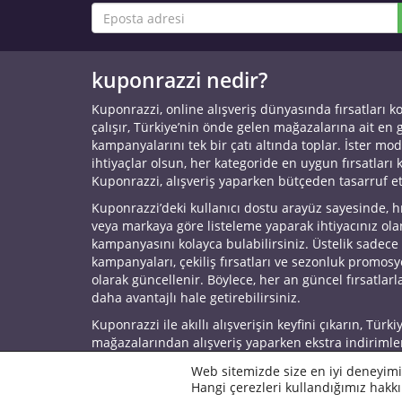
kuponrazzi nedir?
Kuponrazzi, online alışveriş dünyasında fırsatları k
çalışır, Türkiye’nin önde gelen mağazalarına ait en
kampanyalarını tek bir çatı altında toplar. İster mod
ihtiyaçlar olsun, her kategoride en uygun fırsatları 
Kuponrazzi, alışveriş yaparken bütçeden tasarruf e
Kuponrazzi’deki kullanıcı dostu arayüz sayesinde, h
veya markaya göre listeleme yaparak ihtiyacınız ol
kampanyasını kolayca bulabilirsiniz. Üstelik sadece
kampanyaları, çekiliş fırsatları ve sezonluk promos
olarak güncellenir. Böylece, her an güncel fırsatlarla
daha avantajlı hale getirebilirsiniz.
Kuponrazzi ile akıllı alışverişin keyfini çıkarın, Türki
mağazalarından alışveriş yaparken ekstra indirimle
© 2026 Kuponrazzi
Web sitemizde size en iyi deneyimi
Hangi çerezleri kullandığımız hakkı