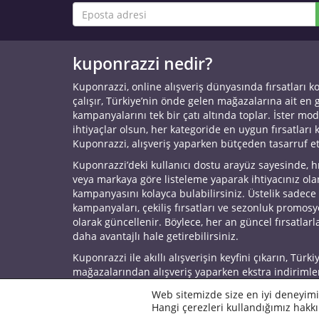
kuponrazzi nedir?
Kuponrazzi, online alışveriş dünyasında fırsatları k
çalışır, Türkiye’nin önde gelen mağazalarına ait en
kampanyalarını tek bir çatı altında toplar. İster mod
ihtiyaçlar olsun, her kategoride en uygun fırsatları 
Kuponrazzi, alışveriş yaparken bütçeden tasarruf e
Kuponrazzi’deki kullanıcı dostu arayüz sayesinde, h
veya markaya göre listeleme yaparak ihtiyacınız ol
kampanyasını kolayca bulabilirsiniz. Üstelik sadece
kampanyaları, çekiliş fırsatları ve sezonluk promos
olarak güncellenir. Böylece, her an güncel fırsatlarla
daha avantajlı hale getirebilirsiniz.
Kuponrazzi ile akıllı alışverişin keyfini çıkarın, Türki
mağazalarından alışveriş yaparken ekstra indirimle
© 2026 Kuponrazzi
Web sitemizde size en iyi deneyimi
Hangi çerezleri kullandığımız hakkı