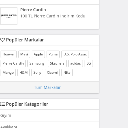
Pierre Cardin
100 TL Pierre Cardin İndirim Kodu
Popüler Markalar
Huawei
Mavi
Apple
Puma
U.S. Polo Assn.
Pierre Cardin
Samsung
Skechers
adidas
LG
Mango
H&M
Sony
Xiaomi
Nike
Tüm Markalar
Popüler Kategoriler
Giyim
Ayakkabı