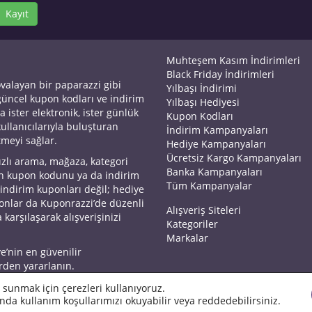
Kayıt
Muhteşem Kasım İndirimleri
Black Friday İndirimleri
ovalayan bir paparazzi gibi
Yılbaşı İndirimi
 güncel kupon kodları ve indirim
Yılbaşı Hediyesi
a ister elektronik, ister günlük
Kupon Kodları
kullanıcılarıyla buluşturan
İndirim Kampanyaları
tmeyi sağlar.
Hediye Kampanyaları
Ücretsiz Kargo Kampanyaları
ızlı arama, mağaza, kategori
Banka Kampanyaları
an kupon kodunu ya da indirim
Tüm Kampanyalar
 indirim kuponları değil; hediye
yonlar da Kuponrazzi’de düzenli
Alışveriş Siteleri
 karşılaşarak alışverişinizi
Kategoriler
Markalar
ye’nin en güvenilir
rden yararlanın.
 sunmak için çerezleri kullanıyoruz.
nda kullanım koşullarımızı okuyabilir veya reddedebilirsiniz.