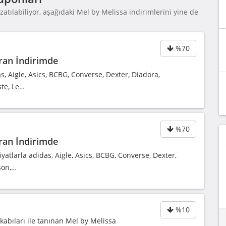
atılabiliyor, aşağıdaki Mel by Melissa indirimlerini yine de
%70
ran İndirimde
s, Aigle, Asics, BCBG, Converse, Dexter, Diadora,
ste, Le…
%70
ran İndirimde
atlarla adidas, Aigle, Asics, BCBG, Converse, Dexter,
son,…
%10
kabıları ile tanınan Mel by Melissa