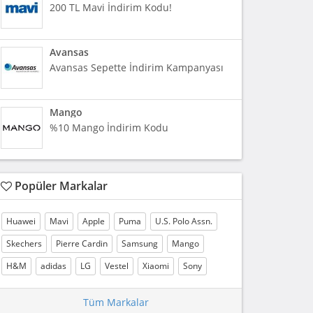
200 TL Mavi İndirim Kodu!
Avansas
Avansas Sepette İndirim Kampanyası
Mango
%10 Mango İndirim Kodu
Popüler Markalar
Huawei
Mavi
Apple
Puma
U.S. Polo Assn.
Skechers
Pierre Cardin
Samsung
Mango
H&M
adidas
LG
Vestel
Xiaomi
Sony
Tüm Markalar