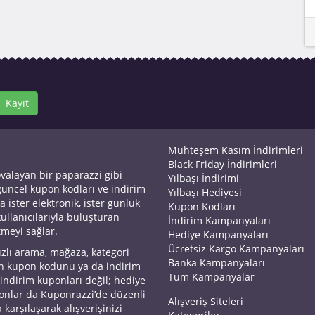
Kayıt
Muhteşem Kasım İndirimleri
Black Friday İndirimleri
ovalayan bir paparazzi gibi
Yılbaşı İndirimi
 güncel kupon kodları ve indirim
Yılbaşı Hediyesi
a ister elektronik, ister günlük
Kupon Kodları
kullanıcılarıyla buluşturan
İndirim Kampanyaları
tmeyi sağlar.
Hediye Kampanyaları
Ücretsiz Kargo Kampanyaları
ızlı arama, mağaza, kategori
Banka Kampanyaları
an kupon kodunu ya da indirim
Tüm Kampanyalar
 indirim kuponları değil; hediye
yonlar da Kuponrazzi’de düzenli
Alışveriş Siteleri
 karşılaşarak alışverişinizi