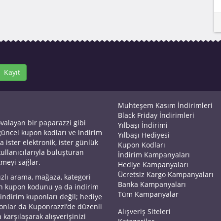
Kayıt
Muhteşem Kasım İndirimleri
Black Friday İndirimleri
ovalayan bir paparazzi gibi
Yılbaşı İndirimi
 güncel kupon kodları ve indirim
Yılbaşı Hediyesi
a ister elektronik, ister günlük
Kupon Kodları
kullanıcılarıyla buluşturan
İndirim Kampanyaları
tmeyi sağlar.
Hediye Kampanyaları
Ücretsiz Kargo Kampanyaları
ızlı arama, mağaza, kategori
Banka Kampanyaları
an kupon kodunu ya da indirim
Tüm Kampanyalar
 indirim kuponları değil; hediye
yonlar da Kuponrazzi’de düzenli
Alışveriş Siteleri
 karşılaşarak alışverişinizi