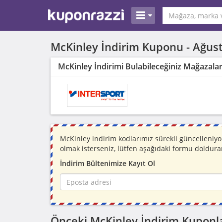
McKinley İndirim Kuponu -
Ağus
McKinley İndirimi Bulabileceğiniz Mağazala
McKinley indirim kodlarımız sürekli güncelleni
olmak isterseniz, lütfen aşağıdaki formu doldura
İndirim Bültenimize Kayıt Ol
Önceki McKinley İndirim Kuponla