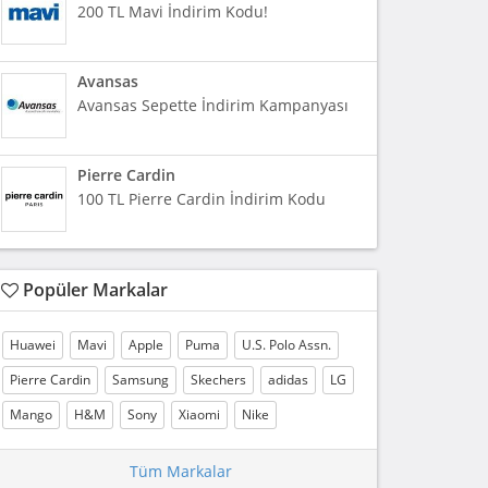
200 TL Mavi İndirim Kodu!
Avansas
Avansas Sepette İndirim Kampanyası
Pierre Cardin
100 TL Pierre Cardin İndirim Kodu
Popüler Markalar
Huawei
Mavi
Apple
Puma
U.S. Polo Assn.
Pierre Cardin
Samsung
Skechers
adidas
LG
Mango
H&M
Sony
Xiaomi
Nike
Tüm Markalar