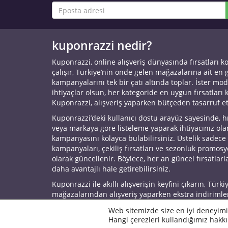
kuponrazzi nedir?
Kuponrazzi, online alışveriş dünyasında fırsatları k
çalışır, Türkiye’nin önde gelen mağazalarına ait en
kampanyalarını tek bir çatı altında toplar. İster mod
ihtiyaçlar olsun, her kategoride en uygun fırsatları 
Kuponrazzi, alışveriş yaparken bütçeden tasarruf e
Kuponrazzi’deki kullanıcı dostu arayüz sayesinde, h
veya markaya göre listeleme yaparak ihtiyacınız ol
kampanyasını kolayca bulabilirsiniz. Üstelik sadece
kampanyaları, çekiliş fırsatları ve sezonluk promos
olarak güncellenir. Böylece, her an güncel fırsatlarla
daha avantajlı hale getirebilirsiniz.
Kuponrazzi ile akıllı alışverişin keyfini çıkarın, Türki
mağazalarından alışveriş yaparken ekstra indirimle
© 2026 Kuponrazzi
Web sitemizde size en iyi deneyimi
Hangi çerezleri kullandığımız hakkı