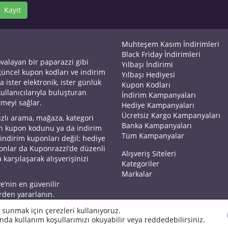
Kayıt
Muhteşem Kasım İndirimleri
Black Friday İndirimleri
ovalayan bir paparazzi gibi
Yılbaşı İndirimi
 güncel kupon kodları ve indirim
Yılbaşı Hediyesi
a ister elektronik, ister günlük
Kupon Kodları
kullanıcılarıyla buluşturan
İndirim Kampanyaları
tmeyi sağlar.
Hediye Kampanyaları
Ücretsiz Kargo Kampanyaları
ızlı arama, mağaza, kategori
Banka Kampanyaları
an kupon kodunu ya da indirim
Tüm Kampanyalar
 indirim kuponları değil; hediye
yonlar da Kuponrazzi’de düzenli
Alışveriş Siteleri
 karşılaşarak alışverişinizi
Kategoriler
Markalar
ye’nin en güvenilir
rden yararlanın.
 sunmak için çerezleri kullanıyoruz.
nda kullanım koşullarımızı okuyabilir veya reddedebilirsiniz.