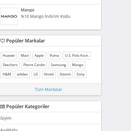
Mango
%10 Mango İndirim Kodu
Popüler Markalar
Huawei
Mavi
Apple
Puma
U.S. Polo Assn.
Skechers
Pierre Cardin
Samsung
Mango
H&M
adidas
LG
Vestel
Xiaomi
Sony
Tüm Markalar
Popüler Kategoriler
Giyim
Ayakkabı