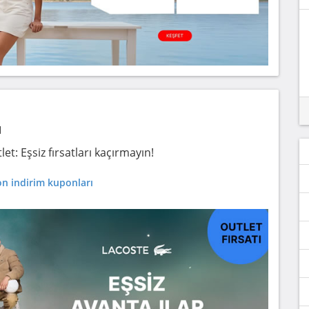
ı
t: Eşsiz fırsatları kaçırmayın!
n indirim kuponları