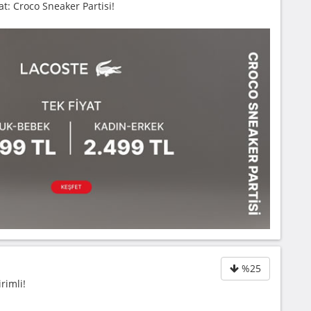
t: Croco Sneaker Partisi!
%25
rimli!