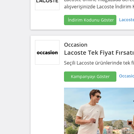
alışverişinizde Lacoste İndirim
Lacoste
İndirim Kodunu Göster
Occasion
Lacoste Tek Fiyat Fırsatı
Seçili Lacoste ürünlerinde tek f
Occasio
Kampanyayı Göster