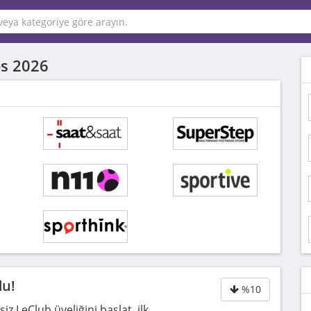
s 2026
du!
%10
z LeClub üyeliğini başlat, ilk