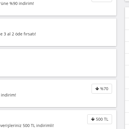
ürüne %90 indirim!
3 al 2 öde fırsatı!
%70
 indirim!
500 TL
verişleriniz 500 TL indirimli!