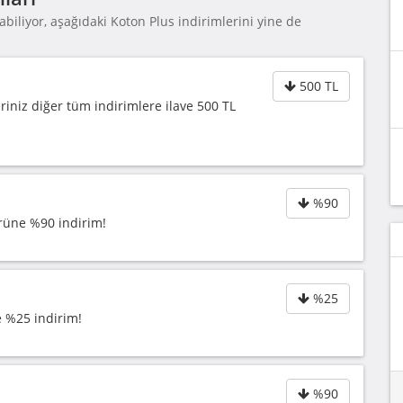
biliyor, aşağıdaki Koton Plus indirimlerini yine de
500 TL
eriniz diğer tüm indirimlere ilave 500 TL
%90
ürüne %90 indirim!
%25
e %25 indirim!
%90