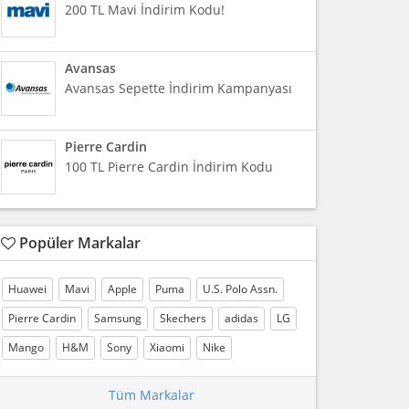
200 TL Mavi İndirim Kodu!
Avansas
Avansas Sepette İndirim Kampanyası
Pierre Cardin
100 TL Pierre Cardin İndirim Kodu
Popüler Markalar
Huawei
Mavi
Apple
Puma
U.S. Polo Assn.
Pierre Cardin
Samsung
Skechers
adidas
LG
Mango
H&M
Sony
Xiaomi
Nike
Tüm Markalar