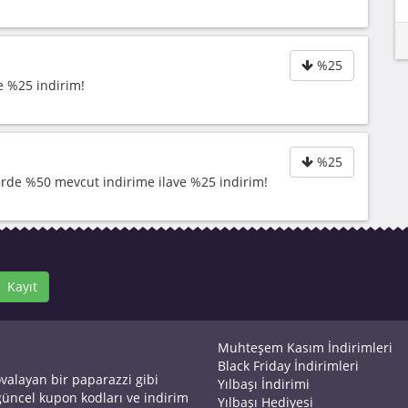
%25
e %25 indirim!
%25
lerde %50 mevcut indirime ilave %25 indirim!
Kayıt
Muhteşem Kasım İndirimleri
Black Friday İndirimleri
ovalayan bir paparazzi gibi
Yılbaşı İndirimi
 güncel kupon kodları ve indirim
Yılbaşı Hediyesi