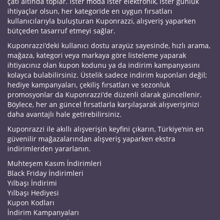
çatı altında toplar. İster moda ister elektronik, ister günlük
ihtiyaçlar olsun, her kategoride en uygun fırsatları
kullanıcılarıyla buluşturan Kuponrazzi, alışveriş yaparken
bütçeden tasarruf etmeyi sağlar.
Kuponrazzi’deki kullanıcı dostu arayüz sayesinde, hızlı arama,
mağaza, kategori veya markaya göre listeleme yaparak
ihtiyacınız olan kupon kodunu ya da indirim kampanyasını
kolayca bulabilirsiniz. Üstelik sadece indirim kuponları değil;
hediye kampanyaları, çekiliş fırsatları ve sezonluk
promosyonlar da Kuponrazzi’de düzenli olarak güncellenir.
Böylece, her an güncel fırsatlarla karşılaşarak alışverişinizi
daha avantajlı hale getirebilirsiniz.
Kuponrazzi ile akıllı alışverişin keyfini çıkarın, Türkiye’nin en
güvenilir mağazalarından alışveriş yaparken ekstra
indirimlerden yararlanın.
Muhteşem Kasım İndirimleri
Black Friday İndirimleri
Yılbaşı İndirimi
Yılbaşı Hediyesi
Kupon Kodları
İndirim Kampanyaları