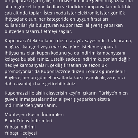
bir paparazzi gibi çalışır, Türkiye’nin önde gelen mağazalarına
ait en güncel kupon kodları ve indirim kampanyalarını tek bir
çatı altında toplar. İster moda ister elektronik, ister günlük
ihtiyaçlar olsun, her kategoride en uygun fırsatları
kullanıcılarıyla buluşturan Kuponrazzi, alışveriş yaparken
bütçeden tasarruf etmeyi sağlar.
Kuponrazzi’deki kullanıcı dostu arayüz sayesinde, hızlı arama,
mağaza, kategori veya markaya göre listeleme yaparak
ihtiyacınız olan kupon kodunu ya da indirim kampanyasını
kolayca bulabilirsiniz. Üstelik sadece indirim kuponları değil;
hediye kampanyaları, çekiliş fırsatları ve sezonluk
promosyonlar da Kuponrazzi’de düzenli olarak güncellenir.
Böylece, her an güncel fırsatlarla karşılaşarak alışverişinizi
daha avantajlı hale getirebilirsiniz.
Kuponrazzi ile akıllı alışverişin keyfini çıkarın, Türkiye’nin en
güvenilir mağazalarından alışveriş yaparken ekstra
indirimlerden yararlanın.
Muhteşem Kasım İndirimleri
Black Friday İndirimleri
Yılbaşı İndirimi
Yılbaşı Hediyesi