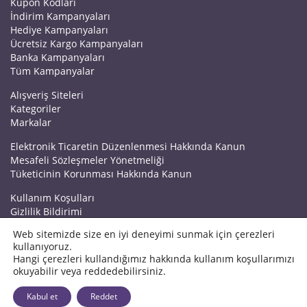
Kupon Kodları
İndirim Kampanyaları
Hediye Kampanyaları
Ücretsiz Kargo Kampanyaları
Banka Kampanyaları
Tüm Kampanyalar
Alışveriş Siteleri
Kategoriler
Markalar
Elektronik Ticaretin Düzenlenmesi Hakkında Kanun
Mesafeli Sözleşmeler Yönetmeliği
Tüketicinin Korunması Hakkında Kanun
Kullanım Koşulları
Gizlilik Bildirimi
Haberler
Web sitemizde size en iyi deneyimi sunmak için çerezleri
Kuponrazzi Blog
kullanıyoruz.
Mağaza Ekle
Hangi çerezleri kullandığımız hakkında kullanım koşullarımızı
İletişim
okuyabilir veya reddedebilirsiniz.
© 2026 Kuponrazzi
Kabul et
Reddet