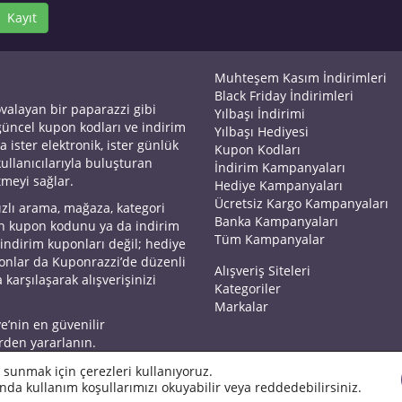
Kayıt
Muhteşem Kasım İndirimleri
Black Friday İndirimleri
ovalayan bir paparazzi gibi
Yılbaşı İndirimi
 güncel kupon kodları ve indirim
Yılbaşı Hediyesi
a ister elektronik, ister günlük
Kupon Kodları
kullanıcılarıyla buluşturan
İndirim Kampanyaları
tmeyi sağlar.
Hediye Kampanyaları
Ücretsiz Kargo Kampanyaları
ızlı arama, mağaza, kategori
Banka Kampanyaları
an kupon kodunu ya da indirim
Tüm Kampanyalar
 indirim kuponları değil; hediye
yonlar da Kuponrazzi’de düzenli
Alışveriş Siteleri
 karşılaşarak alışverişinizi
Kategoriler
Markalar
ye’nin en güvenilir
rden yararlanın.
 sunmak için çerezleri kullanıyoruz.
nda kullanım koşullarımızı okuyabilir veya reddedebilirsiniz.