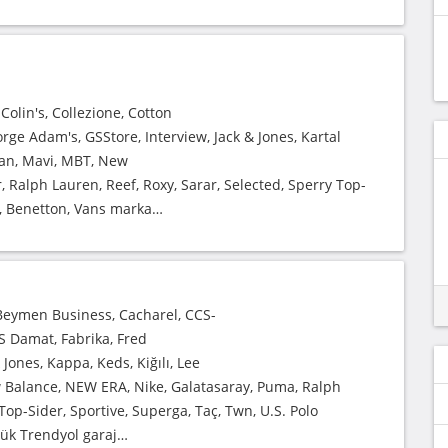
Colin's, Collezione, Cotton
orge Adam's, GSStore, Interview, Jack & Jones, Kartal
ufian, Mavi, MBT, New
, Ralph Lauren, Reef, Roxy, Sarar, Selected, Sperry Top-
n., Benetton, Vans marka…
, Beymen Business, Cacharel, CCS-
'S Damat, Fabrika, Fred
 Jones, Kappa, Keds, Kiğılı, Lee
ew Balance, NEW ERA, Nike, Galatasaray, Puma, Ralph
Top-Sider, Sportive, Superga, Taç, Twn, U.S. Polo
yük Trendyol garaj…