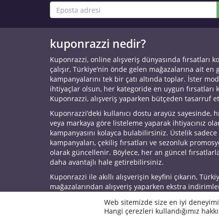
kuponrazzi nedir?
Kuponrazzi, online alışveriş dünyasında fırsatları k
çalışır, Türkiye’nin önde gelen mağazalarına ait en
kampanyalarını tek bir çatı altında toplar. İster mod
ihtiyaçlar olsun, her kategoride en uygun fırsatları 
Kuponrazzi, alışveriş yaparken bütçeden tasarruf e
Kuponrazzi’deki kullanıcı dostu arayüz sayesinde, h
veya markaya göre listeleme yaparak ihtiyacınız ol
kampanyasını kolayca bulabilirsiniz. Üstelik sadece
kampanyaları, çekiliş fırsatları ve sezonluk promos
olarak güncellenir. Böylece, her an güncel fırsatlarla
daha avantajlı hale getirebilirsiniz.
Kuponrazzi ile akıllı alışverişin keyfini çıkarın, Türki
mağazalarından alışveriş yaparken ekstra indirimle
© 2026 Kuponrazzi
Web sitemizde size en iyi deneyimi
Hangi çerezleri kullandığımız hakkı