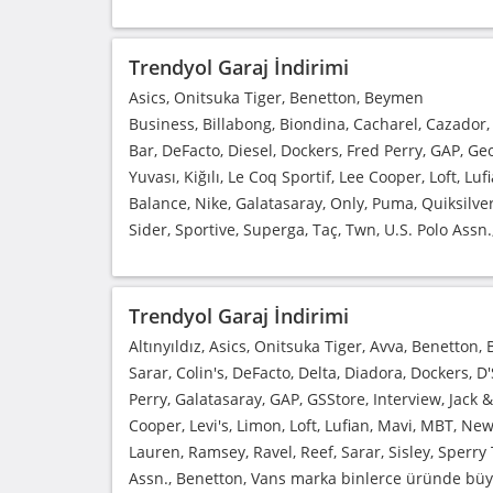
Trendyol Garaj İndirimi
Asics, Onitsuka Tiger, Benetton, Beymen
Business, Billabong, Biondina, Cacharel, Cazador, 
Bar, DeFacto, Diesel, Dockers, Fred Perry, GAP, Ge
Yuvası, Kiğılı, Le Coq Sportif, Lee Cooper, Loft, L
Balance, Nike, Galatasaray, Only, Puma, Quiksilver
Sider, Sportive, Superga, Taç, Twn, U.S. Polo Ass
Trendyol Garaj İndirimi
Altınyıldız, Asics, Onitsuka Tiger, Avva, Benetton
Sarar, Colin's, DeFacto, Delta, Diadora, Dockers, D
Perry, Galatasaray, GAP, GSStore, Interview, Jack &
Cooper, Levi's, Limon, Loft, Lufian, Mavi, MBT, N
Lauren, Ramsey, Ravel, Reef, Sarar, Sisley, Sperry 
Assn., Benetton, Vans marka binlerce üründe bü