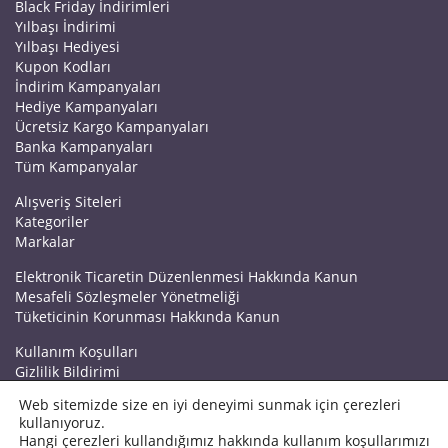
Black Friday İndirimleri
Yılbaşı İndirimi
Yılbaşı Hediyesi
Kupon Kodları
İndirim Kampanyaları
Hediye Kampanyaları
Ücretsiz Kargo Kampanyaları
Banka Kampanyaları
Tüm Kampanyalar
Alışveriş Siteleri
Kategoriler
Markalar
Elektronik Ticaretin Düzenlenmesi Hakkında Kanun
Mesafeli Sözleşmeler Yönetmeliği
Tüketicinin Korunması Hakkında Kanun
Kullanım Koşulları
Gizlilik Bildirimi
Haberler
Web sitemizde size en iyi deneyimi sunmak için çerezleri
Kuponrazzi Blog
kullanıyoruz.
Mağaza Ekle
Hangi çerezleri kullandığımız hakkında kullanım koşullarımızı