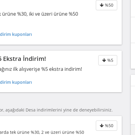
%50
k ürüne %30, iki ve üzeri ürüne %50
dirim kuponları
5 Ekstra İndirim!
%5
nız ilk alışverişe %5 ekstra indirim!
dirim kuponları
r, aşağıdaki Desa indirimlerini yine de deneyebilirsiniz.
%50
arda tek ürüne %30, 2 ve üzeri ürüne %50