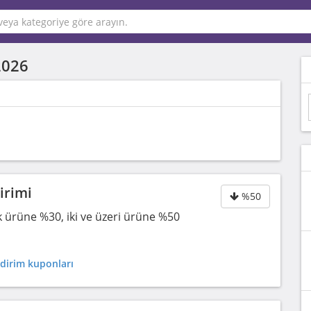
2026
irimi
%50
k ürüne %30, iki ve üzeri ürüne %50
dirim kuponları