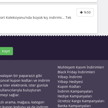
%50
ort Koleksiyonu’nda büyük kış indirimi... Tek
Kayıt
Muhteşem Kasım İndirimleri
Black Friday İndirimleri
ovalayan bir paparazzi gibi
Yılbaşı İndirimi
 güncel kupon kodları ve indirim
Yılbaşı Hediyesi
a ister elektronik, ister günlük
Kupon Kodları
kullanıcılarıyla buluşturan
İndirim Kampanyaları
tmeyi sağlar.
Hediye Kampanyaları
Ücretsiz Kargo Kampanyaları
ızlı arama, mağaza, kategori
Banka Kampanyaları
an kupon kodunu ya da indirim