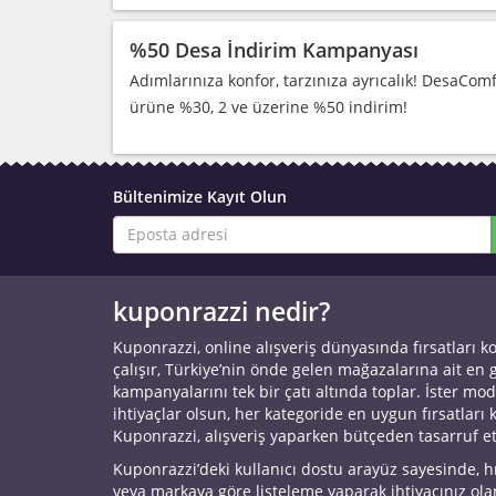
%50 Desa İndirim Kampanyası
Adımlarınıza konfor, tarzınıza ayrıcalık! DesaComf
ürüne %30, 2 ve üzerine %50 indirim!
Bültenimize Kayıt Olun
kuponrazzi nedir?
Kuponrazzi, online alışveriş dünyasında fırsatları k
çalışır, Türkiye’nin önde gelen mağazalarına ait en
kampanyalarını tek bir çatı altında toplar. İster mod
ihtiyaçlar olsun, her kategoride en uygun fırsatları 
Kuponrazzi, alışveriş yaparken bütçeden tasarruf e
Kuponrazzi’deki kullanıcı dostu arayüz sayesinde, h
veya markaya göre listeleme yaparak ihtiyacınız ol