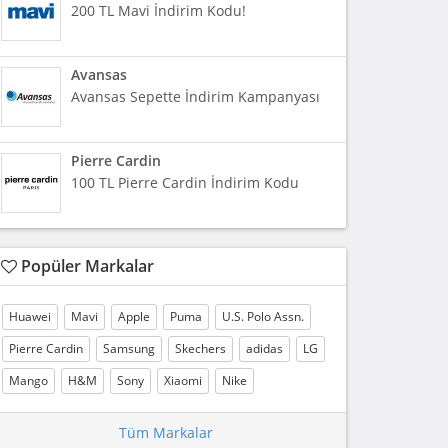
200 TL Mavi İndirim Kodu!
Avansas
Avansas Sepette İndirim Kampanyası
Pierre Cardin
100 TL Pierre Cardin İndirim Kodu
Popüler Markalar
Huawei
Mavi
Apple
Puma
U.S. Polo Assn.
Pierre Cardin
Samsung
Skechers
adidas
LG
Mango
H&M
Sony
Xiaomi
Nike
Tüm Markalar