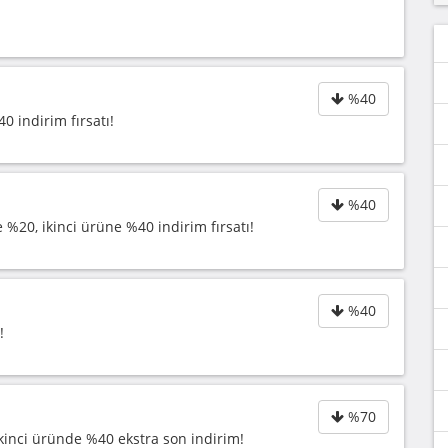
%40
0 indirim fırsatı!
%40
e %20, ikinci ürüne %40 indirim fırsatı!
%40
!
%70
ikinci üründe %40 ekstra son indirim!