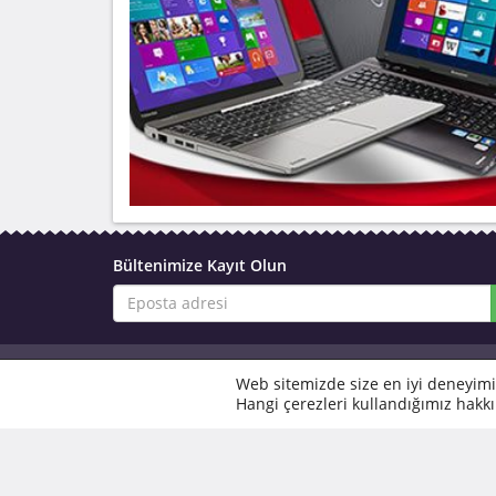
Bültenimize Kayıt Olun
kuponrazzi nedir?
Web sitemizde size en iyi deneyimi
Hangi çerezleri kullandığımız hakkı
Kuponrazzi, online alışveriş dünyasında fırsatları k
çalışır, Türkiye’nin önde gelen mağazalarına ait en
kampanyalarını tek bir çatı altında toplar. İster mod
ihtiyaçlar olsun, her kategoride en uygun fırsatları 