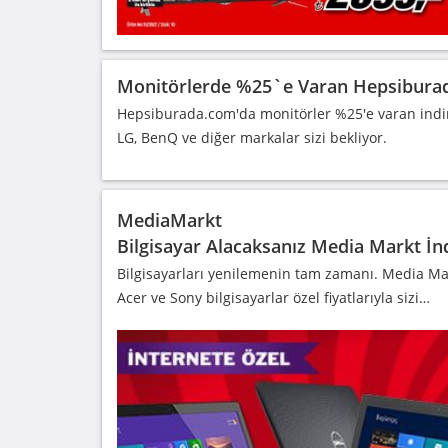
Monitörlerde %25`e Varan Hepsiburad
Hepsiburada.com'da monitörler %25'e varan indiri
LG, BenQ ve diğer markalar sizi bekliyor.
MediaMarkt
Bilgisayar Alacaksanız Media Markt İn
Bilgisayarları yenilemenin tam zamanı. Media Mark
Acer ve Sony bilgisayarlar özel fiyatlarıyla sizi…