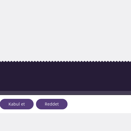
Elektronik Ticaretin Düzenlenmesi
Kabul et
Reddet
Hakkında Kanun
Mesafeli Sözleşmeler Yönetmeliği
Tüketicinin Korunması Hakkında
Kanun