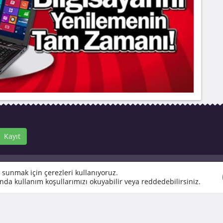
Kayıt
Muhteşem Kasım İndirimleri
 sunmak için çerezleri kullanıyoruz.
Black Friday İndirimleri
nda kullanım koşullarımızı okuyabilir veya reddedebilirsiniz.
ovalayan bir paparazzi gibi
Yılbaşı İndirimi
 güncel kupon kodları ve indirim
Yılbaşı Hediyesi
a ister elektronik, ister günlük
Kupon Kodları
kullanıcılarıyla buluşturan
İndirim Kampanyaları