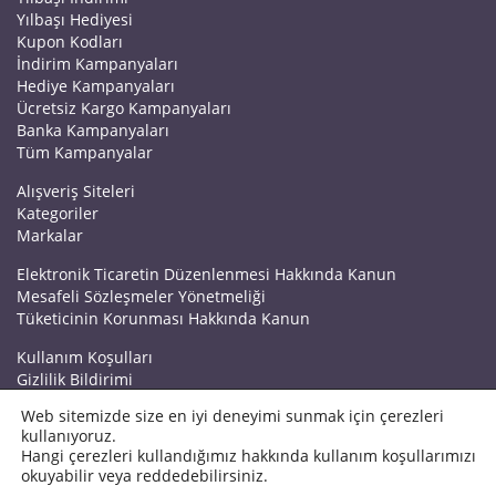
Yılbaşı Hediyesi
Kupon Kodları
İndirim Kampanyaları
Hediye Kampanyaları
Ücretsiz Kargo Kampanyaları
Banka Kampanyaları
Tüm Kampanyalar
Alışveriş Siteleri
Kategoriler
Markalar
Elektronik Ticaretin Düzenlenmesi Hakkında Kanun
Mesafeli Sözleşmeler Yönetmeliği
Tüketicinin Korunması Hakkında Kanun
Kullanım Koşulları
Gizlilik Bildirimi
Haberler
Web sitemizde size en iyi deneyimi sunmak için çerezleri
Kuponrazzi Blog
kullanıyoruz.
Mağaza Ekle
Hangi çerezleri kullandığımız hakkında kullanım koşullarımızı
İletişim
okuyabilir veya reddedebilirsiniz.