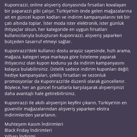
Kuponrazzi, online alışveriş dünyasında fırsatları kovalayan
bir paparazzi gibi çalışır, Türkiye’nin önde gelen mağazalarına
ait en güncel kupon kodları ve indirim kampanyalarını tek bir
çatı altında toplar. İster moda ister elektronik, ister günlük
ihtiyaçlar olsun, her kategoride en uygun fırsatları
kullanıcılarıyla buluşturan Kuponrazzi, alışveriş yaparken
bütçeden tasarruf etmeyi sağlar.
Kuponrazzi’deki kullanıcı dostu arayüz sayesinde, hızlı arama,
mağaza, kategori veya markaya göre listeleme yaparak
ihtiyacınız olan kupon kodunu ya da indirim kampanyasını
kolayca bulabilirsiniz. Üstelik sadece indirim kuponları değil;
hediye kampanyaları, çekiliş fırsatları ve sezonluk
promosyonlar da Kuponrazzi’de düzenli olarak güncellenir.
Böylece, her an güncel fırsatlarla karşılaşarak alışverişinizi
daha avantajlı hale getirebilirsiniz.
Kuponrazzi ile akıllı alışverişin keyfini çıkarın, Türkiye’nin en
güvenilir mağazalarından alışveriş yaparken ekstra
indirimlerden yararlanın.
Muhteşem Kasım İndirimleri
Black Friday İndirimleri
Yılbaşı İndirimi