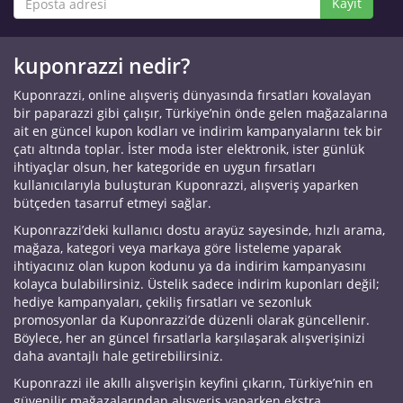
Kayıt
kuponrazzi nedir?
Kuponrazzi, online alışveriş dünyasında fırsatları kovalayan
bir paparazzi gibi çalışır, Türkiye’nin önde gelen mağazalarına
ait en güncel kupon kodları ve indirim kampanyalarını tek bir
çatı altında toplar. İster moda ister elektronik, ister günlük
ihtiyaçlar olsun, her kategoride en uygun fırsatları
kullanıcılarıyla buluşturan Kuponrazzi, alışveriş yaparken
bütçeden tasarruf etmeyi sağlar.
Kuponrazzi’deki kullanıcı dostu arayüz sayesinde, hızlı arama,
mağaza, kategori veya markaya göre listeleme yaparak
ihtiyacınız olan kupon kodunu ya da indirim kampanyasını
kolayca bulabilirsiniz. Üstelik sadece indirim kuponları değil;
hediye kampanyaları, çekiliş fırsatları ve sezonluk
promosyonlar da Kuponrazzi’de düzenli olarak güncellenir.
Böylece, her an güncel fırsatlarla karşılaşarak alışverişinizi
daha avantajlı hale getirebilirsiniz.
Kuponrazzi ile akıllı alışverişin keyfini çıkarın, Türkiye’nin en
güvenilir mağazalarından alışveriş yaparken ekstra