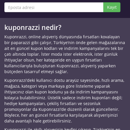
Kayıt
kuponrazzi nedir?
Kuponrazzi, online alışveriş dünyasında fırsatları kovalayan
bir paparazzi gibi çalışır, Türkiye’nin önde gelen mağazalarına
ait en güncel kupon kodları ve indirim kampanyalarını tek bir
çatı altında toplar. İster moda ister elektronik, ister günlük
ihtiyaçlar olsun, her kategoride en uygun fırsatları
kullanıcılarıyla buluşturan Kuponrazzi, alışveriş yaparken
bütçeden tasarruf etmeyi sağlar.
Kuponrazzi’deki kullanıcı dostu arayüz sayesinde, hızlı arama,
mağaza, kategori veya markaya göre listeleme yaparak
ihtiyacınız olan kupon kodunu ya da indirim kampanyasını
kolayca bulabilirsiniz. Üstelik sadece indirim kuponları değil;
hediye kampanyaları, çekiliş fırsatları ve sezonluk
promosyonlar da Kuponrazzi’de düzenli olarak güncellenir.
Böylece, her an güncel fırsatlarla karşılaşarak alışverişinizi
daha avantajlı hale getirebilirsiniz.
Kuponrazzi ile akıllı alışverişin keyfini çıkarın, Türkiye’nin en