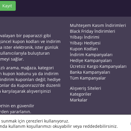
Kayıt
Muhteşem Kasım İndirimleri
Black Friday İndirimleri
ovalayan bir paparazzi gibi
Yılbaşı İndirimi
 güncel kupon kodları ve indirim
Yılbaşı Hediyesi
a ister elektronik, ister günlük
Kupon Kodları
kullanıcılarıyla buluşturan
İndirim Kampanyaları
tmeyi sağlar.
Hediye Kampanyaları
Ücretsiz Kargo Kampanyaları
ızlı arama, mağaza, kategori
Banka Kampanyaları
an kupon kodunu ya da indirim
Tüm Kampanyalar
 indirim kuponları değil; hediye
yonlar da Kuponrazzi’de düzenli
Alışveriş Siteleri
 karşılaşarak alışverişinizi
Kategoriler
Markalar
ye’nin en güvenilir
rden yararlanın.
 sunmak için çerezleri kullanıyoruz.
nda kullanım koşullarımızı okuyabilir veya reddedebilirsiniz.