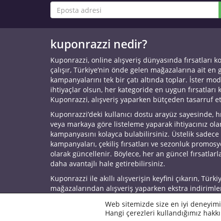
kuponrazzi nedir?
Kuponrazzi, online alışveriş dünyasında fırsatları k
çalışır, Türkiye’nin önde gelen mağazalarına ait en
kampanyalarını tek bir çatı altında toplar. İster mod
ihtiyaçlar olsun, her kategoride en uygun fırsatları 
Kuponrazzi, alışveriş yaparken bütçeden tasarruf e
Kuponrazzi’deki kullanıcı dostu arayüz sayesinde, h
veya markaya göre listeleme yaparak ihtiyacınız ol
kampanyasını kolayca bulabilirsiniz. Üstelik sadece
kampanyaları, çekiliş fırsatları ve sezonluk promos
olarak güncellenir. Böylece, her an güncel fırsatlarla
daha avantajlı hale getirebilirsiniz.
Kuponrazzi ile akıllı alışverişin keyfini çıkarın, Türki
mağazalarından alışveriş yaparken ekstra indirimle
© 2026 Kuponrazzi
Web sitemizde size en iyi deneyimi
Hangi çerezleri kullandığımız hakkı