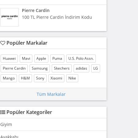
Pierre Cardin
100 TL Pierre Cardin İndirim Kodu
Popüler Markalar
Huawei
Mavi
Apple
Puma
U.S. Polo Assn.
Pierre Cardin
Samsung
Skechers
adidas
LG
Mango
H&M
Sony
Xiaomi
Nike
Tüm Markalar
Popüler Kategoriler
Giyim
Ayakkabı