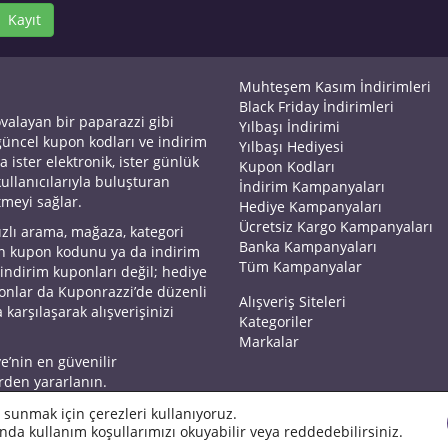
Kayıt
Muhteşem Kasım İndirimleri
Black Friday İndirimleri
ovalayan bir paparazzi gibi
Yılbaşı İndirimi
 güncel kupon kodları ve indirim
Yılbaşı Hediyesi
a ister elektronik, ister günlük
Kupon Kodları
kullanıcılarıyla buluşturan
İndirim Kampanyaları
tmeyi sağlar.
Hediye Kampanyaları
Ücretsiz Kargo Kampanyaları
ızlı arama, mağaza, kategori
Banka Kampanyaları
an kupon kodunu ya da indirim
Tüm Kampanyalar
 indirim kuponları değil; hediye
yonlar da Kuponrazzi’de düzenli
Alışveriş Siteleri
 karşılaşarak alışverişinizi
Kategoriler
Markalar
ye’nin en güvenilir
rden yararlanın.
 sunmak için çerezleri kullanıyoruz.
nda kullanım koşullarımızı okuyabilir veya reddedebilirsiniz.