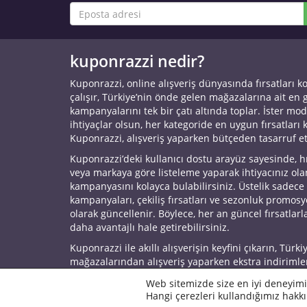
kuponrazzi nedir?
Kuponrazzi, online alışveriş dünyasında fırsatları k
çalışır, Türkiye’nin önde gelen mağazalarına ait en
kampanyalarını tek bir çatı altında toplar. İster mod
ihtiyaçlar olsun, her kategoride en uygun fırsatları 
Kuponrazzi, alışveriş yaparken bütçeden tasarruf e
Kuponrazzi’deki kullanıcı dostu arayüz sayesinde, h
veya markaya göre listeleme yaparak ihtiyacınız ol
kampanyasını kolayca bulabilirsiniz. Üstelik sadece
kampanyaları, çekiliş fırsatları ve sezonluk promos
olarak güncellenir. Böylece, her an güncel fırsatlarla
daha avantajlı hale getirebilirsiniz.
Kuponrazzi ile akıllı alışverişin keyfini çıkarın, Türki
mağazalarından alışveriş yaparken ekstra indirimle
© 2026 Kuponrazzi
Web sitemizde size en iyi deneyimi
Hangi çerezleri kullandığımız hakkı