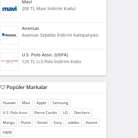
Mavi
200 TL Mavi İndirim Kodu!
Avansas
Avansas Sepette İndirim Kampanyası
U.S. Polo Assn. (USPA)
125 TL U.S.Polo İndirim Kodu
Popüler Markalar
Huawei
Mavi
Apple
Samsung
U.S. Polo Assn.
Pierre Cardin
LG
Skechers
Mango
Puma
Vestel
Sony
adidas
Xiaomi
H&M