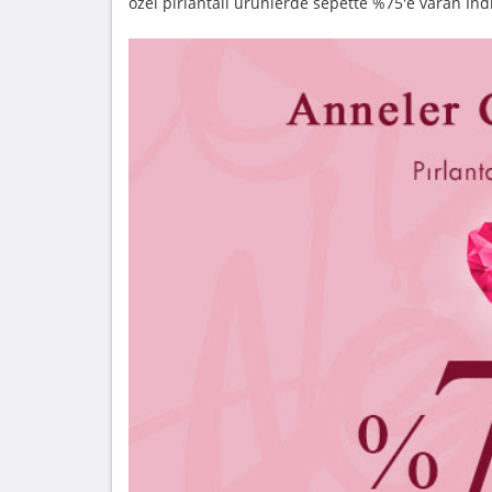
özel pırlantalı ürünlerde sepette %75'e varan İndi