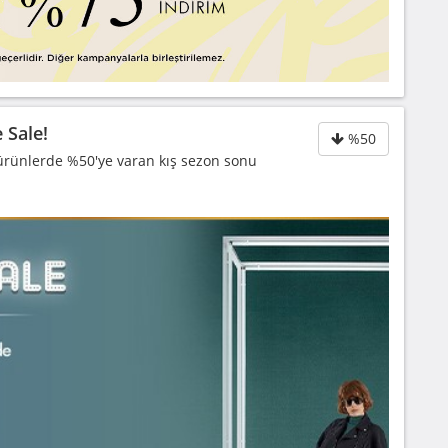
 Sale!
%50
 ürünlerde %50'ye varan kış sezon sonu