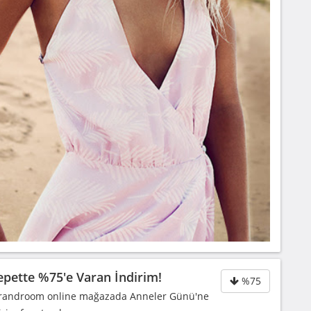
pette %75'e Varan İndirim!
%75
Brandroom online mağazada Anneler Günü'ne