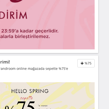
rimi!
%75
Brandroom online mağazada sepette %75'e