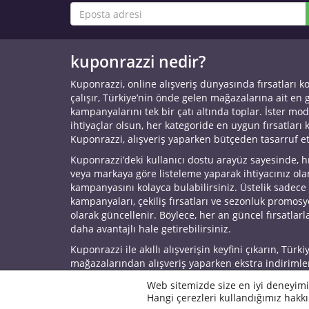
kuponrazzi nedir?
Kuponrazzi, online alışveriş dünyasında fırsatları k
çalışır, Türkiye’nin önde gelen mağazalarına ait en
kampanyalarını tek bir çatı altında toplar. İster mod
ihtiyaçlar olsun, her kategoride en uygun fırsatları 
Kuponrazzi, alışveriş yaparken bütçeden tasarruf e
Kuponrazzi’deki kullanıcı dostu arayüz sayesinde, h
veya markaya göre listeleme yaparak ihtiyacınız ol
kampanyasını kolayca bulabilirsiniz. Üstelik sadece
kampanyaları, çekiliş fırsatları ve sezonluk promos
olarak güncellenir. Böylece, her an güncel fırsatlarla
daha avantajlı hale getirebilirsiniz.
Kuponrazzi ile akıllı alışverişin keyfini çıkarın, Türki
mağazalarından alışveriş yaparken ekstra indirimle
© 2026 Kuponrazzi
Web sitemizde size en iyi deneyimi
Hangi çerezleri kullandığımız hakkı