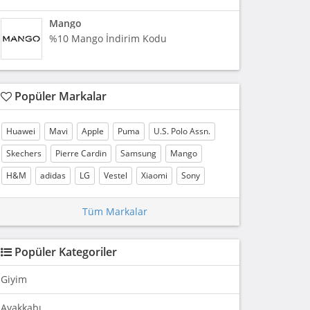
Mango
%10 Mango İndirim Kodu
Popüler Markalar
Huawei
Mavi
Apple
Puma
U.S. Polo Assn.
Skechers
Pierre Cardin
Samsung
Mango
H&M
adidas
LG
Vestel
Xiaomi
Sony
Tüm Markalar
Popüler Kategoriler
Giyim
Ayakkabı