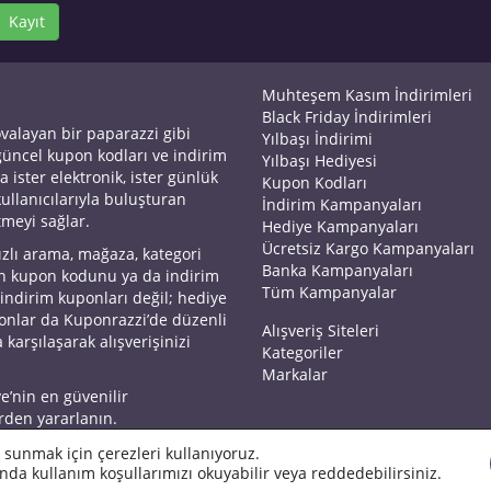
Kayıt
Muhteşem Kasım İndirimleri
Black Friday İndirimleri
ovalayan bir paparazzi gibi
Yılbaşı İndirimi
 güncel kupon kodları ve indirim
Yılbaşı Hediyesi
a ister elektronik, ister günlük
Kupon Kodları
kullanıcılarıyla buluşturan
İndirim Kampanyaları
tmeyi sağlar.
Hediye Kampanyaları
Ücretsiz Kargo Kampanyaları
ızlı arama, mağaza, kategori
Banka Kampanyaları
an kupon kodunu ya da indirim
Tüm Kampanyalar
 indirim kuponları değil; hediye
yonlar da Kuponrazzi’de düzenli
Alışveriş Siteleri
 karşılaşarak alışverişinizi
Kategoriler
Markalar
ye’nin en güvenilir
rden yararlanın.
 sunmak için çerezleri kullanıyoruz.
nda kullanım koşullarımızı okuyabilir veya reddedebilirsiniz.