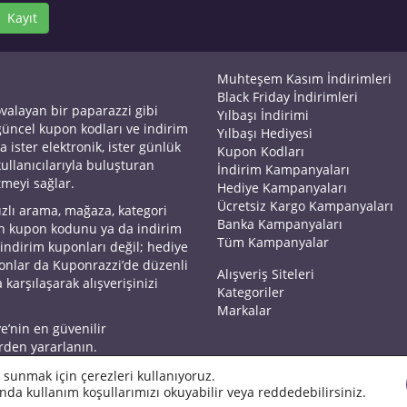
Kayıt
Muhteşem Kasım İndirimleri
Black Friday İndirimleri
ovalayan bir paparazzi gibi
Yılbaşı İndirimi
 güncel kupon kodları ve indirim
Yılbaşı Hediyesi
a ister elektronik, ister günlük
Kupon Kodları
kullanıcılarıyla buluşturan
İndirim Kampanyaları
tmeyi sağlar.
Hediye Kampanyaları
Ücretsiz Kargo Kampanyaları
ızlı arama, mağaza, kategori
Banka Kampanyaları
an kupon kodunu ya da indirim
Tüm Kampanyalar
 indirim kuponları değil; hediye
yonlar da Kuponrazzi’de düzenli
Alışveriş Siteleri
 karşılaşarak alışverişinizi
Kategoriler
Markalar
ye’nin en güvenilir
rden yararlanın.
 sunmak için çerezleri kullanıyoruz.
nda kullanım koşullarımızı okuyabilir veya reddedebilirsiniz.