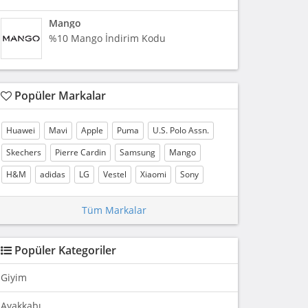
Mango
%10 Mango İndirim Kodu
Popüler Markalar
Huawei
Mavi
Apple
Puma
U.S. Polo Assn.
Skechers
Pierre Cardin
Samsung
Mango
H&M
adidas
LG
Vestel
Xiaomi
Sony
Tüm Markalar
Popüler Kategoriler
Giyim
Ayakkabı