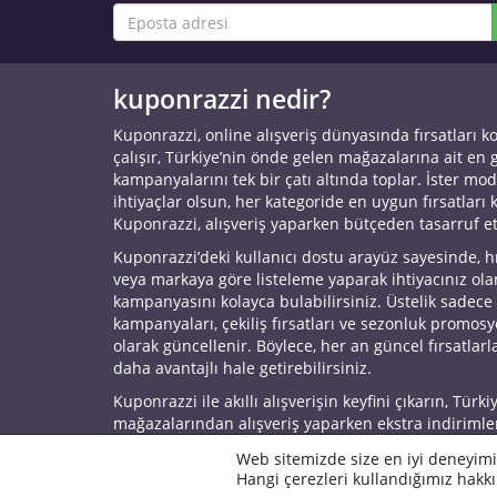
kuponrazzi nedir?
Kuponrazzi, online alışveriş dünyasında fırsatları k
çalışır, Türkiye’nin önde gelen mağazalarına ait en
kampanyalarını tek bir çatı altında toplar. İster mod
ihtiyaçlar olsun, her kategoride en uygun fırsatları 
Kuponrazzi, alışveriş yaparken bütçeden tasarruf e
Kuponrazzi’deki kullanıcı dostu arayüz sayesinde, h
veya markaya göre listeleme yaparak ihtiyacınız ol
kampanyasını kolayca bulabilirsiniz. Üstelik sadece
kampanyaları, çekiliş fırsatları ve sezonluk promos
olarak güncellenir. Böylece, her an güncel fırsatlarla
daha avantajlı hale getirebilirsiniz.
Kuponrazzi ile akıllı alışverişin keyfini çıkarın, Türki
mağazalarından alışveriş yaparken ekstra indirimle
© 2026 Kuponrazzi
Web sitemizde size en iyi deneyimi
Hangi çerezleri kullandığımız hakkı