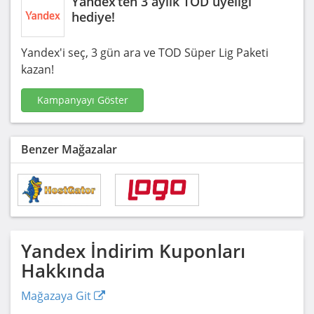
Yandex’ten 3 aylık TOD üyeliği
hediye!
Yandex'i seç, 3 gün ara ve TOD Süper Lig Paketi
kazan!
Kampanyayı Göster
Benzer Mağazalar
Yandex
İndirim Kuponları
Hakkında
Mağazaya Git