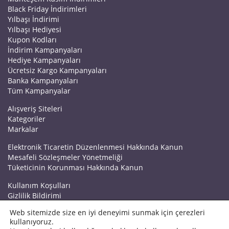
Black Friday İndirimleri
Yılbaşı İndirimi
Yılbaşı Hediyesi
Kupon Kodları
İndirim Kampanyaları
Hediye Kampanyaları
Ücretsiz Kargo Kampanyaları
Banka Kampanyaları
Tüm Kampanyalar
Alışveriş Siteleri
Kategoriler
Markalar
Elektronik Ticaretin Düzenlenmesi Hakkında Kanun
Mesafeli Sözleşmeler Yönetmeliği
Tüketicinin Korunması Hakkında Kanun
Kullanım Koşulları
Gizlilik Bildirimi
Haberler
Web sitemizde size en iyi deneyimi sunmak için çerezleri
Kuponrazzi Blog
kullanıyoruz.
Mağaza Ekle