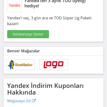
Yandex’ten 3 aylık TOD üyeliği
hediye!
Yandex'i seç, 3 gün ara ve TOD Süper Lig Paketi
kazan!
Kampanyayı Göster
Benzer Mağazalar
Yandex
İndirim Kuponları
Hakkında
Mağazaya Git