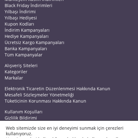
Black Friday İndirimleri
Yılbaşı İndirimi
Yılbaşı Hediyesi
Kupon Kodları
İndirim Kampanyaları
Hediye Kampanyaları
Ücretsiz Kargo Kampanyaları
Banka Kampanyaları
Tüm Kampanyalar
Alışveriş Siteleri
Kategoriler
Markalar
Elektronik Ticaretin Düzenlenmesi Hakkında Kanun
Mesafeli Sözleşmeler Yönetmeliği
Tüketicinin Korunması Hakkında Kanun
Kullanım Koşulları
Gizlilik Bildirimi
Haberler
Web sitemizde size en iyi deneyimi sunmak için çerezleri
Kuponrazzi Blog
kullanıyoruz.
Mağaza Ekle