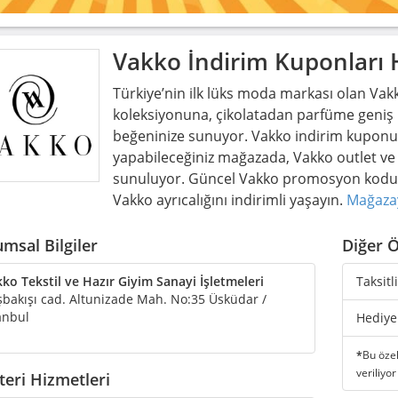
Vakko
İndirim Kuponları
Türkiye’nin ilk lüks moda markası olan Vak
koleksiyonuna, çikolatadan parfüme geniş 
beğeninize sunuyor. Vakko indirim kuponu k
yapabileceğiniz mağazada, Vakko outlet ve
sunuluyor. Güncel Vakko promosyon kodu s
Vakko ayrıcalığını indirimli yaşayın.
Mağaza
msal Bilgiler
Diğer Ö
ko Tekstil ve Hazır Giyim Sanayi İşletmeleri
Taksitl
bakışı cad. Altunizade Mah. No:35 Üsküdar /
anbul
Hediye
*
Bu özel
veriliyor
eri Hizmetleri