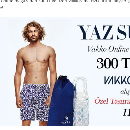
 online mağazadan 300 TL ve üzeri Vakkorama H2O ürünü alışverişl
e!