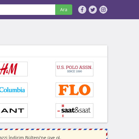
Ara
zi İndirim Bülteni'ne üye ol.