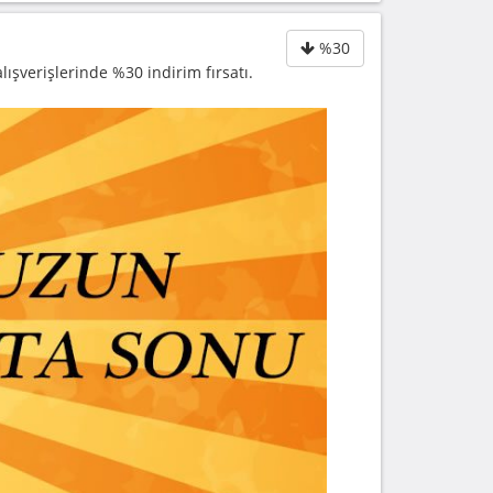
%30
şverişlerinde %30 indirim fırsatı.