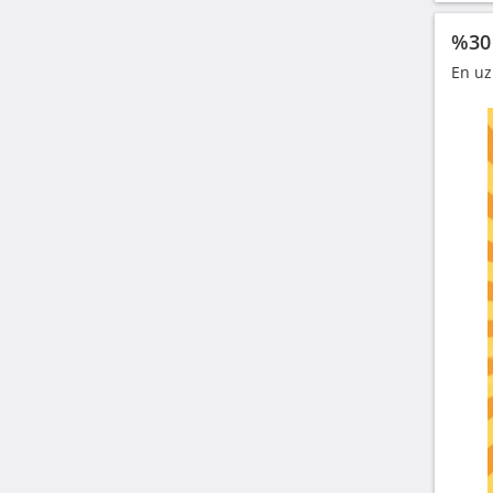
%30
En uz