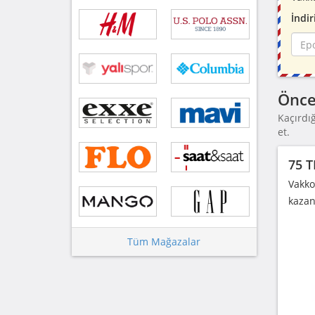
İndir
Önce
Kaçırdı
et.
75 T
Vakko
kazan
Tüm Mağazalar