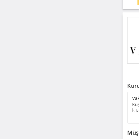
Kuru
Vak
Kuş
İst
Müşt