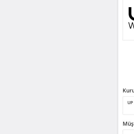
Kuru
UP 
Müşt