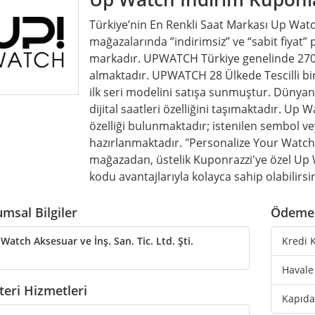
Türkiye’nin En Renkli Saat Markası Up Watc
mağazalarında ”indirimsiz” ve “sabit fiyat” p
markadır. UPWATCH Türkiye genelinde 270
almaktadır. UPWATCH 28 Ülkede Tescilli bir
ilk seri modelini satışa sunmuştur. Dünyanı
dijital saatleri özelliğini taşımaktadır. Up
özelliği bulunmaktadır; istenilen sembol vey
hazırlanmaktadır. "Personalize Your Watch
mağazadan, üstelik Kuponrazzi'ye özel Up
kodu avantajlarıyla kolayca sahip olabilirsi
msal Bilgiler
Ödeme 
Watch Aksesuar ve İnş. San. Tic. Ltd. Şti.
Kredi K
Havale
eri Hizmetleri
Kapıda