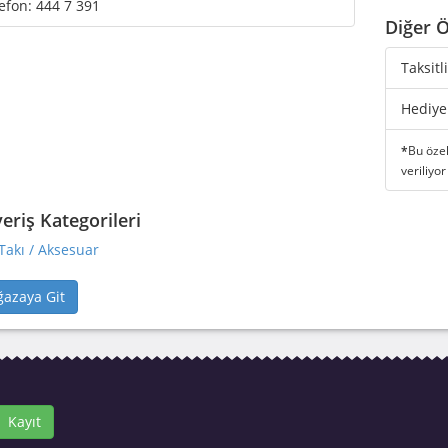
efon:
444 7 391
Diğer Ö
Taksitl
Hediye
*
Bu özel
veriliyor
veriş Kategorileri
Takı / Aksesuar
azaya Git
Kayıt