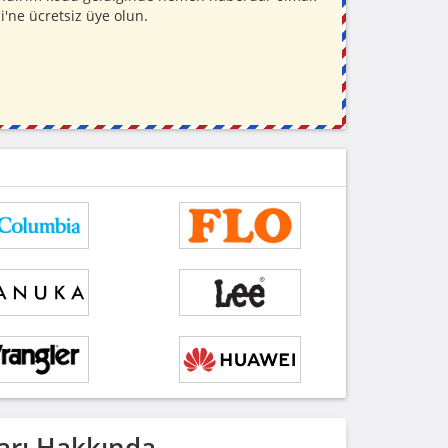
i'ne ücretsiz üye olun.
arı Hakkında