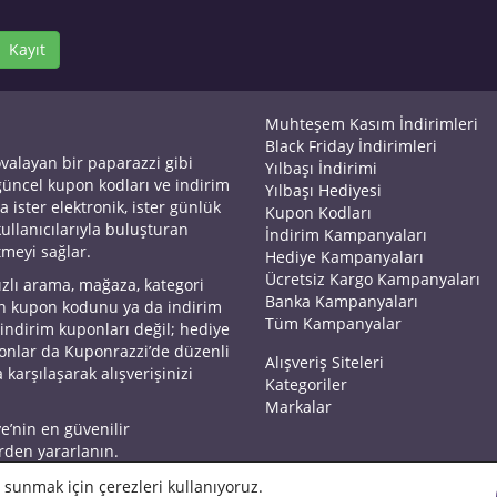
Kayıt
Muhteşem Kasım İndirimleri
Black Friday İndirimleri
ovalayan bir paparazzi gibi
Yılbaşı İndirimi
 güncel kupon kodları ve indirim
Yılbaşı Hediyesi
a ister elektronik, ister günlük
Kupon Kodları
kullanıcılarıyla buluşturan
İndirim Kampanyaları
tmeyi sağlar.
Hediye Kampanyaları
Ücretsiz Kargo Kampanyaları
ızlı arama, mağaza, kategori
Banka Kampanyaları
an kupon kodunu ya da indirim
Tüm Kampanyalar
 indirim kuponları değil; hediye
yonlar da Kuponrazzi’de düzenli
Alışveriş Siteleri
 karşılaşarak alışverişinizi
Kategoriler
Markalar
ye’nin en güvenilir
rden yararlanın.
 sunmak için çerezleri kullanıyoruz.