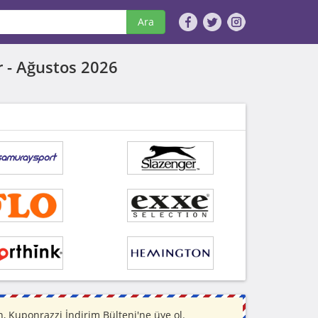
Ara
r -
Ağustos 2026
 Kuponrazzi İndirim Bülteni'ne üye ol.