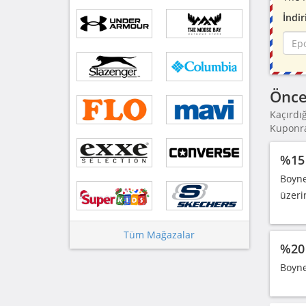
İndir
Önce
Kaçırdı
Kuponraz
%15 
Boyne
üzeri
Tüm Mağazalar
%20 
Boyne