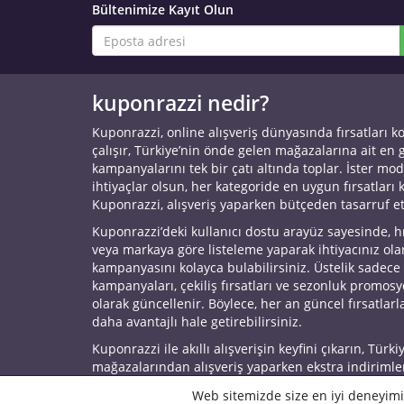
Bültenimize Kayıt Olun
kuponrazzi nedir?
Kuponrazzi, online alışveriş dünyasında fırsatları k
çalışır, Türkiye’nin önde gelen mağazalarına ait en
kampanyalarını tek bir çatı altında toplar. İster mod
ihtiyaçlar olsun, her kategoride en uygun fırsatları 
Kuponrazzi, alışveriş yaparken bütçeden tasarruf e
Kuponrazzi’deki kullanıcı dostu arayüz sayesinde, h
veya markaya göre listeleme yaparak ihtiyacınız ol
kampanyasını kolayca bulabilirsiniz. Üstelik sadece
kampanyaları, çekiliş fırsatları ve sezonluk promos
olarak güncellenir. Böylece, her an güncel fırsatlarla
daha avantajlı hale getirebilirsiniz.
Kuponrazzi ile akıllı alışverişin keyfini çıkarın, Türki
mağazalarından alışveriş yaparken ekstra indirimle
© 2026 Kuponrazzi
Web sitemizde size en iyi deneyimi