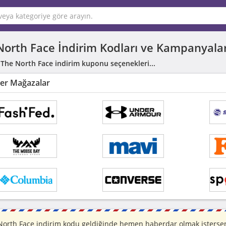
North Face İndirim Kodları ve Kampanyala
 The North Face indirim kuponu seçenekleri...
er Mağazalar
North Face indirim kodu geldiğinde hemen haberdar olmak istersen,