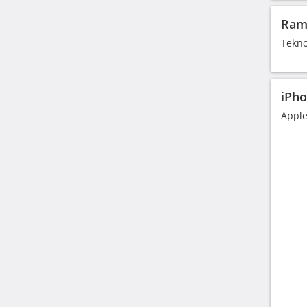
Rama
Tekno
iPho
Apple