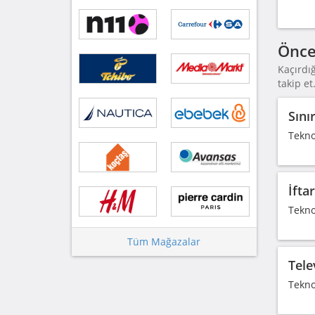
Önce
Kaçırdı
takip et
Sını
Tekno
İfta
Tekno
Tüm Mağazalar
Tele
Teknos