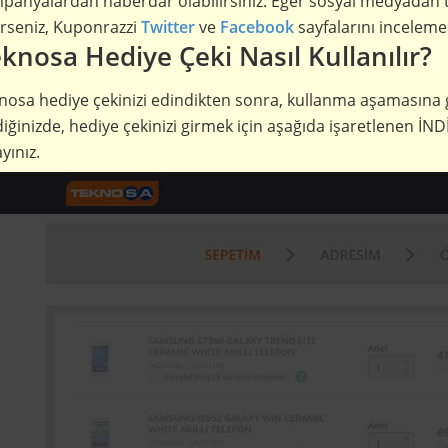
panyalardan haberdar olabilirsiniz. Eğer sosyal medyadan t
rseniz, Kuponrazzi
Twitter
ve
Facebook
sayfalarını inceleme
knosa Hediye Çeki Nasıl Kullanılır?
nosa hediye çekinizi edindikten sonra, kullanma aşamasına 
diğinizde, hediye çekinizi girmek için aşağıda işaretlenen
ayınız.