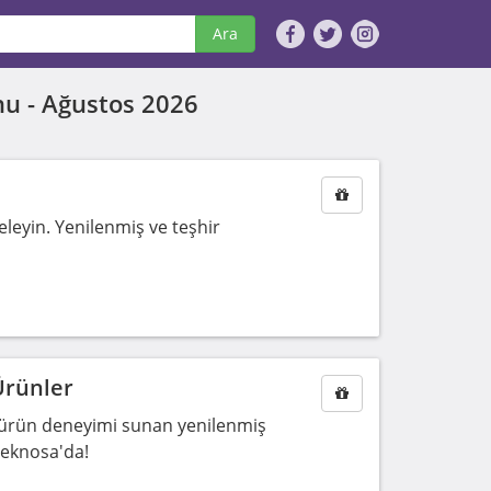
Ara
nu -
Ağustos 2026
eleyin. Yenilenmiş ve teşhir
Ürünler
fır ürün deneyimi sunan yenilenmiş
 Teknosa'da!