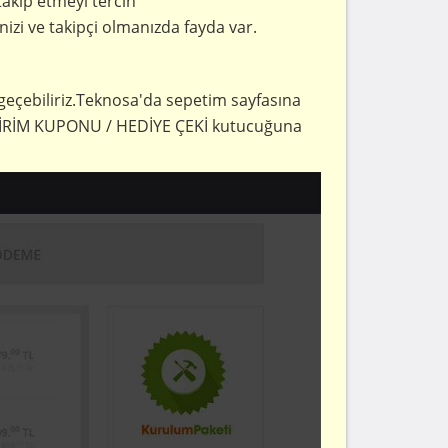
akip etmeyi tercih
nizi ve takipçi olmanızda fayda var.
geçebiliriz.Teknosa'da sepetim sayfasına
 İNDİRİM KUPONU / HEDİYE ÇEKİ kutucuğuna