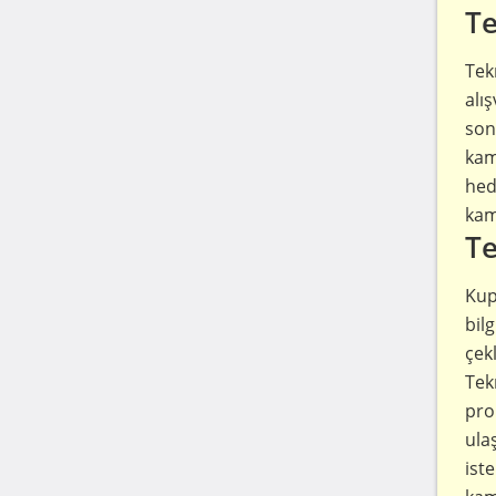
Te
Tek
alış
son
kam
hedi
kam
Te
Kup
bil
çek
Tek
pro
ula
ist