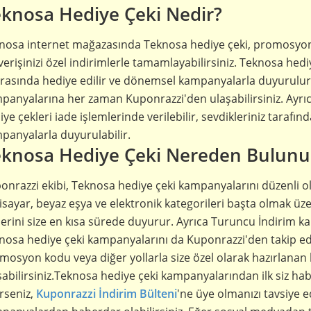
knosa Hediye Çeki Nedir?
nosa internet mağazasında Teknosa hediye çeki, promosyon
verişinizi özel indirimlerle tamamlayabilirsiniz. Teknosa hediy
rasında hediye edilir ve dönemsel kampanyalarla duyurulur
panyalarına her zaman Kuponrazzi'den ulaşabilirsiniz. Ay
ye çekleri iade işlemlerinde verilebilir, sevdikleriniz tarafın
panyalarla duyurulabilir.
knosa Hediye Çeki Nereden Bulunu
onrazzi ekibi, Teknosa hediye çeki kampanyalarını düzenli ola
gisayar, beyaz eşya ve elektronik kategorileri başta olmak üze
lerini size en kısa sürede duyurur. Ayrıca Turuncu İndirim kam
nosa hediye çeki kampanyalarını da Kuponrazzi'den takip edebi
mosyon kodu veya diğer yollarla size özel olarak hazırlanan
şabilirsiniz.Teknosa hediye çeki kampanyalarından ilk siz h
erseniz,
Kuponrazzi İndirim Bülteni
'ne üye olmanızı tavsiye 