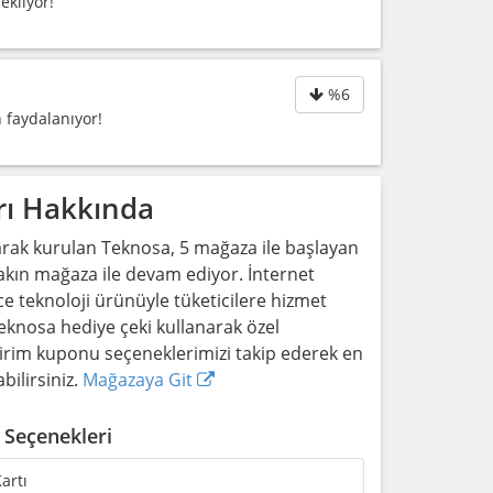
ekliyor!
%6
n faydalanıyor!
rı Hakkında
arak kurulan Teknosa, 5 mağaza ile başlayan
yakın mağaza ile devam ediyor. İnternet
 teknoloji ürünüyle tüketicilere hizmet
knosa hediye çeki kullanarak özel
ndirim kuponu seçeneklerimizi takip ederek en
ilirsiniz.
Mağazaya Git
Seçenekleri
artı