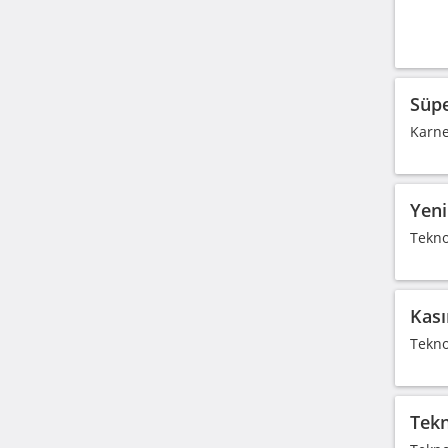
Süpe
Karne
Yeni
Tekno
Kası
Tekno
Tekn