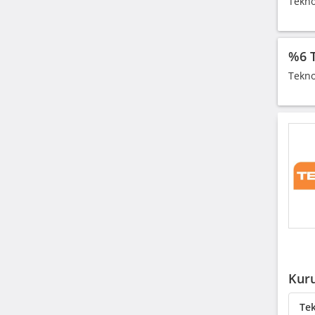
Tekno
%6 
Tekno
Kuru
Tek