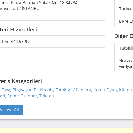
nosa Plaza Batman Sokak No: 18 34734
rayıcedit / İSTANBUL
Turkce
BKM E
eri Hizmetleri
Diğer Ö
efon:
444 55 99
Taksitl
*
Bu özel
veriliyor
veriş Kategorileri
 Eşya
,
Bilgisayar
,
Elektronik
,
Fotoğraf / Kamera
,
Hobi / Oyun
,
Kitap /
eri
,
Spor / Outdoor
,
Telefon
azaya Git