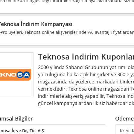
sa online'da Singles Day indirimleri kaçırılmayacak fırsatlarla sizi b
Teknosa İndirim Kampanyası
Pro üyeleri, Teknosa online alışverişlerinde %6 avantajlı fiyatlarda
Teknosa
İndirim Kuponla
2000 yılında Sabancı Grubunun yatırımı ol
yolculuğuna halka açık bir şirket ve 300'e 
mağazasında da yüzlerce markadan binlerce
vermektedir. Teknosa online mağazadan Te
indirimlerle alışveriş yapabilir, Teknosa i
güncel kampanyalardan ilk siz haberdar olab
msal Bilgiler
Ödeme 
nosa İç ve Dış Tic. A.Ş
Kredi K