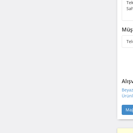
Tek
Sah
Müşt
Tel
Alış
Beyaz
Ürünl
Mağ