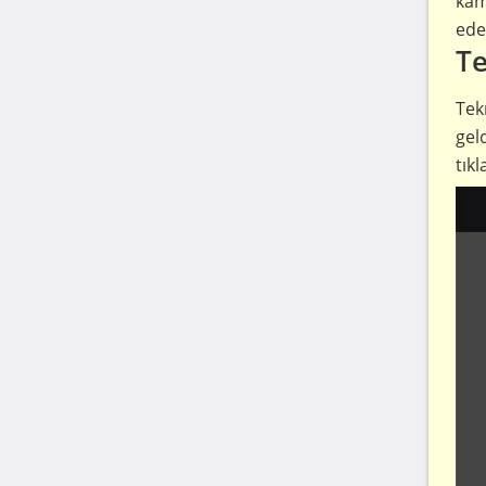
kam
ede
Te
Tek
gel
tıkl