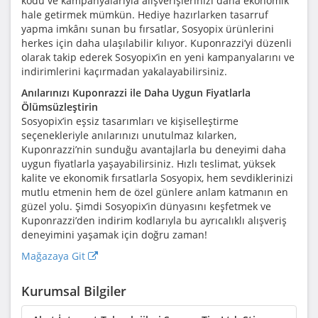
kodu ve kampanyalarıyla alışverişlerinizi daha ekonomik
hale getirmek mümkün. Hediye hazırlarken tasarruf
yapma imkânı sunan bu fırsatlar, Sosyopix ürünlerini
herkes için daha ulaşılabilir kılıyor. Kuponrazzi’yi düzenli
olarak takip ederek Sosyopix’in en yeni kampanyalarını ve
indirimlerini kaçırmadan yakalayabilirsiniz.
Anılarınızı Kuponrazzi ile Daha Uygun Fiyatlarla
Ölümsüzleştirin
Sosyopix’in eşsiz tasarımları ve kişiselleştirme
seçenekleriyle anılarınızı unutulmaz kılarken,
Kuponrazzi’nin sunduğu avantajlarla bu deneyimi daha
uygun fiyatlarla yaşayabilirsiniz. Hızlı teslimat, yüksek
kalite ve ekonomik fırsatlarla Sosyopix, hem sevdiklerinizi
mutlu etmenin hem de özel günlere anlam katmanın en
güzel yolu. Şimdi Sosyopix’in dünyasını keşfetmek ve
Kuponrazzi’den indirim kodlarıyla bu ayrıcalıklı alışveriş
deneyimini yaşamak için doğru zaman!
Mağazaya Git
Kurumsal Bilgiler