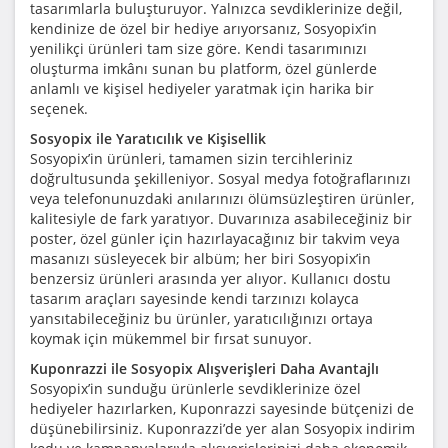
tasarımlarla buluşturuyor. Yalnızca sevdiklerinize değil,
kendinize de özel bir hediye arıyorsanız, Sosyopix’in
yenilikçi ürünleri tam size göre. Kendi tasarımınızı
oluşturma imkânı sunan bu platform, özel günlerde
anlamlı ve kişisel hediyeler yaratmak için harika bir
seçenek.
Sosyopix ile Yaratıcılık ve Kişisellik
Sosyopix’in ürünleri, tamamen sizin tercihleriniz
doğrultusunda şekilleniyor. Sosyal medya fotoğraflarınızı
veya telefonunuzdaki anılarınızı ölümsüzleştiren ürünler,
kalitesiyle de fark yaratıyor. Duvarınıza asabileceğiniz bir
poster, özel günler için hazırlayacağınız bir takvim veya
masanızı süsleyecek bir albüm; her biri Sosyopix’in
benzersiz ürünleri arasında yer alıyor. Kullanıcı dostu
tasarım araçları sayesinde kendi tarzınızı kolayca
yansıtabileceğiniz bu ürünler, yaratıcılığınızı ortaya
koymak için mükemmel bir fırsat sunuyor.
Kuponrazzi ile Sosyopix Alışverişleri Daha Avantajlı
Sosyopix’in sunduğu ürünlerle sevdiklerinize özel
hediyeler hazırlarken, Kuponrazzi sayesinde bütçenizi de
düşünebilirsiniz. Kuponrazzi’de yer alan Sosyopix indirim