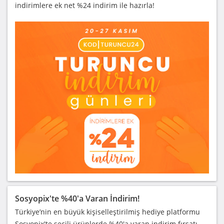
indirimlere ek net %24 indirim ile hazırla!
Sosyopix'te %40'a Varan İndirim!
Türkiye’nin en büyük kişiselleştirilmiş hediye platformu
Sosyopix'te seçili ürünlerde %40'a varan indirim fırsatı.