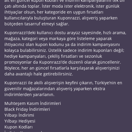
ait en güncel kupon kodları ve indirim kampanyalarını tek bir
çatı altında toplar. İster moda ister elektronik, ister günlük
ihtiyaçlar olsun, her kategoride en uygun fırsatları
kullanıcılarıyla buluşturan Kuponrazzi, alışveriş yaparken
bütçeden tasarruf etmeyi sağlar.
Kuponrazzi’deki kullanıcı dostu arayüz sayesinde, hızlı arama,
mağaza, kategori veya markaya göre listeleme yaparak
ihtiyacınız olan kupon kodunu ya da indirim kampanyasını
kolayca bulabilirsiniz. Üstelik sadece indirim kuponları değil;
hediye kampanyaları, çekiliş fırsatları ve sezonluk
promosyonlar da Kuponrazzi’de düzenli olarak güncellenir.
Böylece, her an güncel fırsatlarla karşılaşarak alışverişinizi
daha avantajlı hale getirebilirsiniz.
Kuponrazzi ile akıllı alışverişin keyfini çıkarın, Türkiye’nin en
güvenilir mağazalarından alışveriş yaparken ekstra
indirimlerden yararlanın.
Muhteşem Kasım İndirimleri
Black Friday İndirimleri
Yılbaşı İndirimi
Yılbaşı Hediyesi
Kupon Kodları