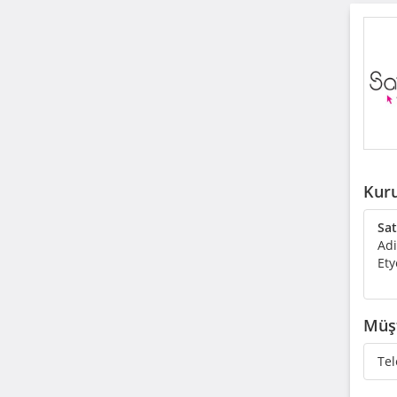
Kuru
Sat
Adi
Ety
Müşt
Tel