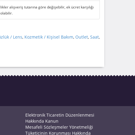
likler alışveriş tutarına göre değişebilir, ek ücret karşılığı
 olabilir.
zlük / Lens
,
Kozmetik / Kişisel Bakım
,
Outlet
,
Saat
,
Elektronik Ticaretin Düzenlenmesi
Hakkında Kanun
Mesafeli Sözleşmeler Yönetmeliği
Tüketicinin Korunması Hakkında