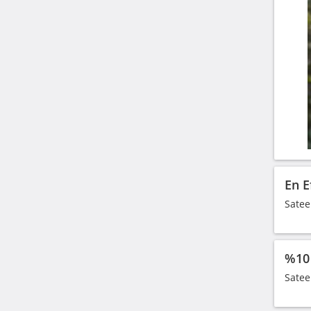
En E
Satee
%10 
Satee