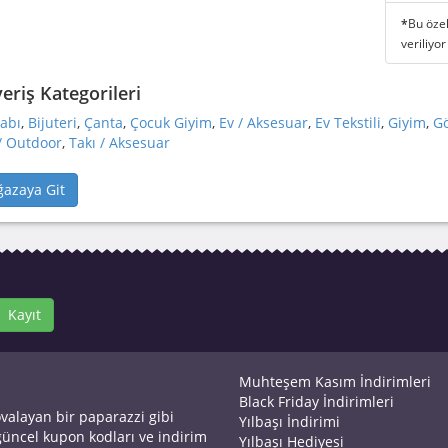
*
Bu özel
veriliyor
veriş Kategorileri
abı
,
Bijuteri
,
Çanta
,
Çocuk Giyim
,
Ev / Aksesuar
,
Ev Tekstili
,
Giyim
,
Gö
/ Outdoor
,
Takı / Aksesuar
azaya Git
Kayıt
Muhteşem Kasım İndirimleri
Black Friday İndirimleri
ovalayan bir paparazzi gibi
Yılbaşı İndirimi
 güncel kupon kodları ve indirim
Yılbaşı Hediyesi