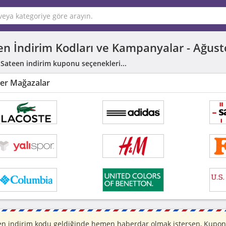
en İndirim Kodları ve Kampanyalar -
Ağust
 Sateen indirim kuponu seçenekleri...
er Mağazalar
en indirim kodu geldiğinde hemen haberdar olmak istersen, Kuponra