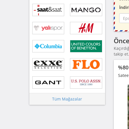
İndir
Önce
Kaçırdı
takip et
%80 
Satee
Tüm Mağazalar