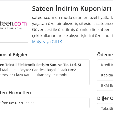
Sateen
İndirim Kuponları
sateen.com en moda ürünleri özel fiyatlarla
yaşatan özel bir alışveriş sitesidir. satee
Güvencesi ile üretilmiş ürünlerdir. sateen
çeki kullananlar ise alışverişlerini özel in
Mağazaya Git
msal Bilgiler
Ödeme 
en Tekstil Elektronik İletişim San. ve Tic. Ltd. Şti.
Kredi K
l Mahallesi Beykoz Caddesi Başak Sokak No:2
emezler Plaza Kat:5 Sultanbeyli / İstanbul
Kapıda
BKM E
eri Hizmetleri
Diğer Ö
efon:
0850 736 22 22
Taksitl