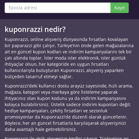
Kayıt
kuponrazzi nedir?
Kuponrazzi, online alışveriş dünyasında fırsatları kovalayan
bir paparazzi gibi çalışır, Türkiye’nin önde gelen mağazalarına
ait en güncel kupon kodları ve indirim kampanyalarını tek bir
çatı altında toplar. İster moda ister elektronik, ister günlük
ihtiyaçlar olsun, her kategoride en uygun fırsatları
kullanıcılarıyla buluşturan Kuponrazzi, alışveriş yaparken
bütçeden tasarruf etmeyi sağlar.
Kuponrazzi’deki kullanıcı dostu arayüz sayesinde, hızlı arama,
mağaza, kategori veya markaya göre listeleme yaparak
ihtiyacınız olan kupon kodunu ya da indirim kampanyasını
kolayca bulabilirsiniz. Üstelik sadece indirim kuponları değil;
hediye kampanyaları, çekiliş fırsatları ve sezonluk
promosyonlar da Kuponrazzi’de düzenli olarak güncellenir.
Böylece, her an güncel fırsatlarla karşılaşarak alışverişinizi
daha avantajlı hale getirebilirsiniz.
Kuponrazzi ile akıllı alışverişin keyfini çıkarın, Türkiye’nin en