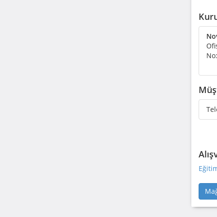
Kuru
Nov
Ofi
No:
Müşt
Tel
Alış
Eğiti
Mağ