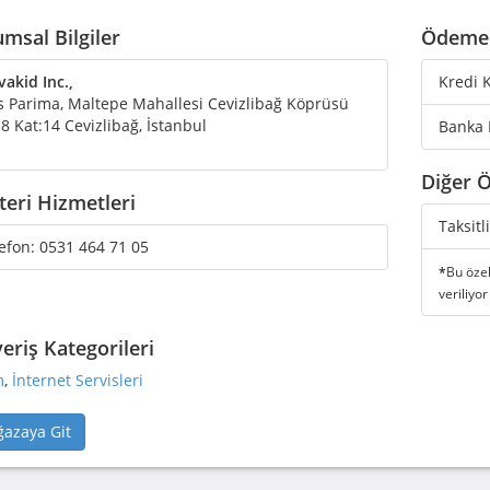
msal Bilgiler
Ödeme 
akid Inc.,
Kredi K
s Parima, Maltepe Mahallesi Cevizlibağ Köprüsü
8 Kat:14 Cevizlibağ, İstanbul
Banka 
Diğer Ö
eri Hizmetleri
Taksitl
efon:
0531 464 71 05
*
Bu özel
veriliyor
veriş Kategorileri
m
,
İnternet Servisleri
azaya Git