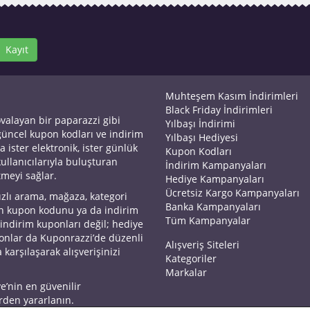
Kayıt
Muhteşem Kasım İndirimleri
Black Friday İndirimleri
ovalayan bir paparazzi gibi
Yılbaşı İndirimi
 güncel kupon kodları ve indirim
Yılbaşı Hediyesi
a ister elektronik, ister günlük
Kupon Kodları
kullanıcılarıyla buluşturan
İndirim Kampanyaları
tmeyi sağlar.
Hediye Kampanyaları
Ücretsiz Kargo Kampanyaları
ızlı arama, mağaza, kategori
Banka Kampanyaları
an kupon kodunu ya da indirim
Tüm Kampanyalar
 indirim kuponları değil; hediye
yonlar da Kuponrazzi’de düzenli
Alışveriş Siteleri
 karşılaşarak alışverişinizi
Kategoriler
Markalar
ye’nin en güvenilir
rden yararlanın.