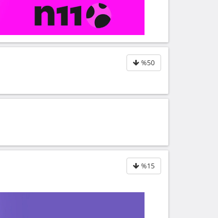
%50
%15