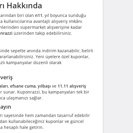
rı Hakkında
larından biri olan
n11
, yıl boyunca sunduğu
a kullanıcılarına avantajlı alışveriş imkânı
nlerinden süpermarket alışverişine kadar
nrazzi
üzerinden takip edebilirsiniz.
inde sepette anında indirim kazanabilir, belirli
ararlanabilirsiniz. Yeni üyelere özel kuponlar,
azlı kampanyalar düzenli olarak
veriş
ları
,
efsane cuma
,
yılbaşı
ve
11.11 alışveriş
r sunar. Kuponrazzi, bu kampanyaları tek bir
ıca ulaşmanızı sağlar.
mayın
ri sayesinde hem zamandan tasarruf edebilir
adan kullanabileceğiniz kuponlar ve güncel
 hesaplı hale getirin.