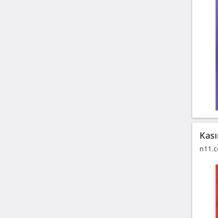
Kası
n11.c