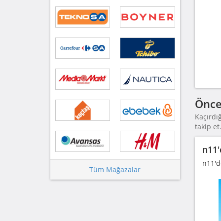
Önce
Kaçırdı
takip et
n11'
n11'de
Tüm Mağazalar