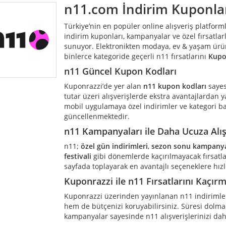
n11.com
İndirim Kuponla
Türkiye’nin en popüler online alışveriş platform
indirim kuponları, kampanyalar ve özel fırsatlarl
sunuyor. Elektronikten modaya, ev & yaşam ürü
binlerce kategoride geçerli n11 fırsatlarını
Kupo
n11 Güncel Kupon Kodları
Kuponrazzi’de yer alan
n11 kupon kodları
sayes
tutar üzeri alışverişlerde ekstra avantajlardan y
mobil uygulamaya özel indirimler ve kategori b
güncellenmektedir.
n11 Kampanyaları ile Daha Ucuza Alış
n11;
özel gün indirimleri
,
sezon sonu kampanya
festivali
gibi dönemlerde kaçırılmayacak fırsatla
sayfada toplayarak en avantajlı seçeneklere hızl
Kuponrazzi ile n11 Fırsatlarını Kaçır
Kuponrazzi üzerinden yayınlanan n11 indirimle
hem de bütçenizi koruyabilirsiniz. Süresi dolm
kampanyalar sayesinde n11 alışverişlerinizi daha