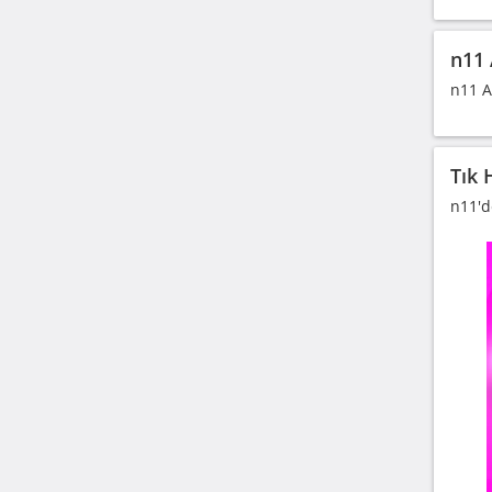
n11 
n11 A
Tık 
n11'd