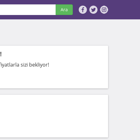
Ara
!
yatlarla sizi bekliyor!