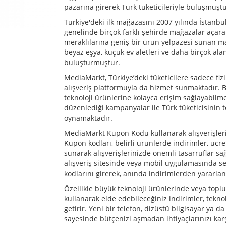
pazarına girerek Türk tüketicileriyle buluşmuştu
Türkiye'deki ilk mağazasını 2007 yılında İstanb
genelinde birçok farklı şehirde mağazalar açar
meraklılarına geniş bir ürün yelpazesi sunan mark
beyaz eşya, küçük ev aletleri ve daha birçok aland
buluşturmuştur.
MediaMarkt, Türkiye’deki tüketicilere sadece fiz
alışveriş platformuyla da hizmet sunmaktadır. B
teknoloji ürünlerine kolayca erişim sağlayabilme
düzenlediği kampanyalar ile Türk tüketicisinin te
oynamaktadır.
MediaMarkt Kupon Kodu kullanarak alışverişlerini
Kupon kodları, belirli ürünlerde indirimler, ücre
sunarak alışverişlerinizde önemli tasarruflar s
alışveriş sitesinde veya mobil uygulamasında se
kodlarını girerek, anında indirimlerden yararlana
Özellikle büyük teknoloji ürünlerinde veya top
kullanarak elde edebileceğiniz indirimler, teknol
getirir. Yeni bir telefon, dizüstü bilgisayar ya d
sayesinde bütçenizi aşmadan ihtiyaçlarınızı karş