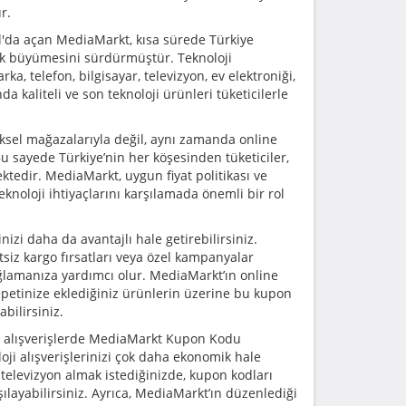
r.
ul'da açan MediaMarkt, kısa sürede Türkiye
ak büyümesini sürdürmüştür. Teknoloji
a, telefon, bilgisayar, televizyon, ev elektroniği,
a kaliteli ve son teknoloji ürünleri tüketicilerle
iksel mağazalarıyla değil, aynı zamanda online
u sayede Türkiye’nin her köşesinden tüketiciler,
ktedir. MediaMarkt, uygun fiyat politikası ve
knoloji ihtiyaçlarını karşılamada önemli bir rol
zi daha da avantajlı hale getirebilirsiniz.
tsiz kargo fırsatları veya özel kampanyalar
ağlamanıza yardımcı olur. MediaMarkt’ın online
petinize eklediğiniz ürünlerin üzerine bu kupon
bilirsiniz.
lu alışverişlerde MediaMarkt Kupon Kodu
oji alışverişlerinizi çok daha ekonomik hale
a televizyon almak istediğinizde, kupon kodları
ılayabilirsiniz. Ayrıca, MediaMarkt’ın düzenlediği