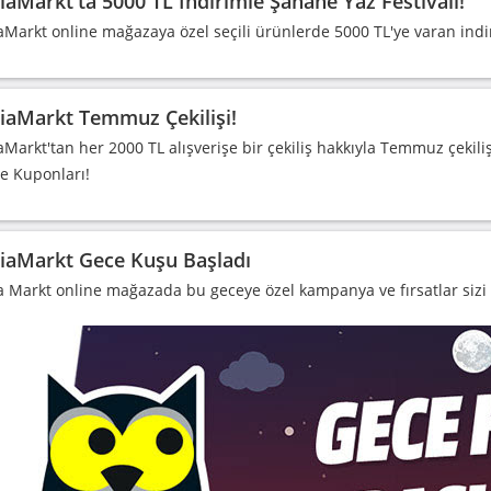
aMarkt'ta 5000 TL İndirimle Şahane Yaz Festivali!
Markt online mağazaya özel seçili ürünlerde 5000 TL'ye varan indi
aMarkt Temmuz Çekilişi!
Markt'tan her 2000 TL alışverişe bir çekiliş hakkıyla Temmuz çekili
e Kuponları!
aMarkt Gece Kuşu Başladı
 Markt online mağazada bu geceye özel kampanya ve fırsatlar sizi 