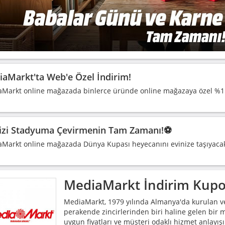
aMarkt'ta Web'e Özel İndirim!
Markt online mağazada binlerce üründe online mağazaya özel %15
izi Stadyuma Çevirmenin Tam Zamanı!⚽
Markt online mağazada Dünya Kupası heyecanını evinize taşıyacak tel
MediaMarkt
İndirim Kupo
MediaMarkt, 1979 yılında Almanya'da kurulan ve
perakende zincirlerinden biri haline gelen bir m
uygun fiyatları ve müşteri odaklı hizmet anlayış