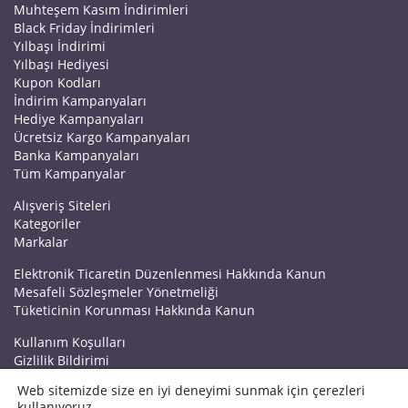
Muhteşem Kasım İndirimleri
Black Friday İndirimleri
Yılbaşı İndirimi
Yılbaşı Hediyesi
Kupon Kodları
İndirim Kampanyaları
Hediye Kampanyaları
Ücretsiz Kargo Kampanyaları
Banka Kampanyaları
Tüm Kampanyalar
Alışveriş Siteleri
Kategoriler
Markalar
Elektronik Ticaretin Düzenlenmesi Hakkında Kanun
Mesafeli Sözleşmeler Yönetmeliği
Tüketicinin Korunması Hakkında Kanun
Kullanım Koşulları
Gizlilik Bildirimi
Haberler
Web sitemizde size en iyi deneyimi sunmak için çerezleri
Kuponrazzi Blog
kullanıyoruz.