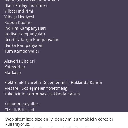
Black Friday İndirimleri
Yılbaşı İndirimi
Yılbaşı Hediyesi
Kupon Kodları
İndirim Kampanyaları
Hediye Kampanyaları
Ücretsiz Kargo Kampanyaları
Banka Kampanyaları
Tüm Kampanyalar
Alışveriş Siteleri
Kategoriler
Markalar
Elektronik Ticaretin Düzenlenmesi Hakkında Kanun
Mesafeli Sözleşmeler Yönetmeliği
Tüketicinin Korunması Hakkında Kanun
Kullanım Koşulları
Gizlilik Bildirimi
Haberler
Web sitemizde size en iyi deneyimi sunmak için çerezleri
Kuponrazzi Blog
kullanıyoruz.
Mağaza Ekle