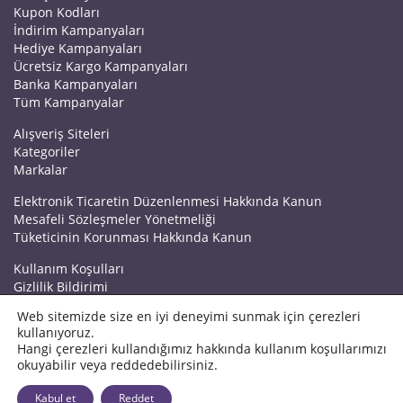
Kupon Kodları
İndirim Kampanyaları
Hediye Kampanyaları
Ücretsiz Kargo Kampanyaları
Banka Kampanyaları
Tüm Kampanyalar
Alışveriş Siteleri
Kategoriler
Markalar
Elektronik Ticaretin Düzenlenmesi Hakkında Kanun
Mesafeli Sözleşmeler Yönetmeliği
Tüketicinin Korunması Hakkında Kanun
Kullanım Koşulları
Gizlilik Bildirimi
Haberler
Web sitemizde size en iyi deneyimi sunmak için çerezleri
Kuponrazzi Blog
kullanıyoruz.
Mağaza Ekle
Hangi çerezleri kullandığımız hakkında kullanım koşullarımızı
İletişim
okuyabilir veya reddedebilirsiniz.
© 2026 Kuponrazzi
Kabul et
Reddet