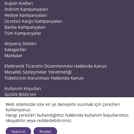
Kupon Kodları
İndirim Kampanyaları
Hediye Kampanyaları
Ücretsiz Kargo Kampanyaları
Banka Kampanyaları
Tüm Kampanyalar
Alışveriş Siteleri
Kategoriler
Markalar
Elektronik Ticaretin Düzenlenmesi Hakkında Kanun
Mesafeli Sözleşmeler Yönetmeliği
Tüketicinin Korunması Hakkında Kanun
Kullanım Koşulları
Gizlilik Bildirimi
Haberler
Web sitemizde size en iyi deneyimi sunmak için çerezleri
Kuponrazzi Blog
kullanıyoruz.
Mağaza Ekle
Hangi çerezleri kullandığımız hakkında kullanım koşullarımızı
İletişim
okuyabilir veya reddedebilirsiniz.
© 2026 Kuponrazzi
Kabul et
Reddet