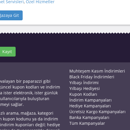
et Servisleri
,
Özel Hizmetler
azaya Git
Kayıt
Muhteşem Kasım İndirimleri
Black Friday İndirimleri
ovalayan bir paparazzi gibi
Yılbaşı İndirimi
 güncel kupon kodları ve indirim
Yılbaşı Hediyesi
a ister elektronik, ister günlük
Kupon Kodları
kullanıcılarıyla buluşturan
İndirim Kampanyaları
tmeyi sağlar.
Hediye Kampanyaları
Ücretsiz Kargo Kampanyaları
ızlı arama, mağaza, kategori
Banka Kampanyaları
an kupon kodunu ya da indirim
Tüm Kampanyalar
 indirim kuponları değil; hediye