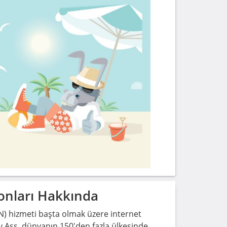
onları Hakkında
PN) hizmeti başta olmak üzere internet
My Ass, dünyanın 150'den fazla ülkesinde,