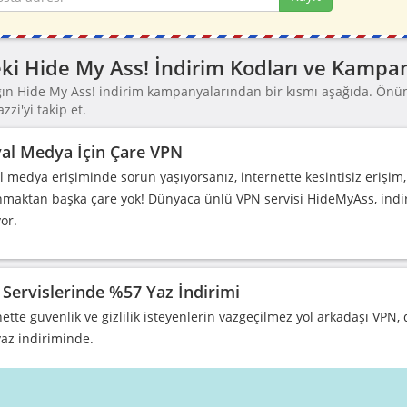
ki Hide My Ass! İndirim Kodları ve Kampan
ğın Hide My Ass! indirim kampanyalarından bir kısmı aşağıda. Ön
zi'yi takip et.
al Medya İçin Çare VPN
l medya erişiminde sorun yaşıyorsanız, internette kesintisiz erişim, g
nmaktan başka çare yok! Dünyaca ünlü VPN servisi HideMyAss, indiriml
or.
Servislerinde %57 Yaz İndirimi
nette güvenlik ve gizlilik isteyenlerin vazgeçilmez yol arkadaşı VPN
az indiriminde.