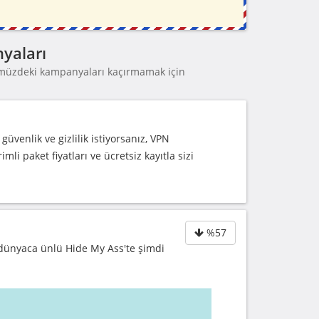
yaları
ümüzdeki kampanyaları kaçırmamak için
üvenlik ve gizlilik istiyorsanız, VPN
i paket fiyatları ve ücretsiz kayıtla sizi
%57
, dünyaca ünlü Hide My Ass'te şimdi