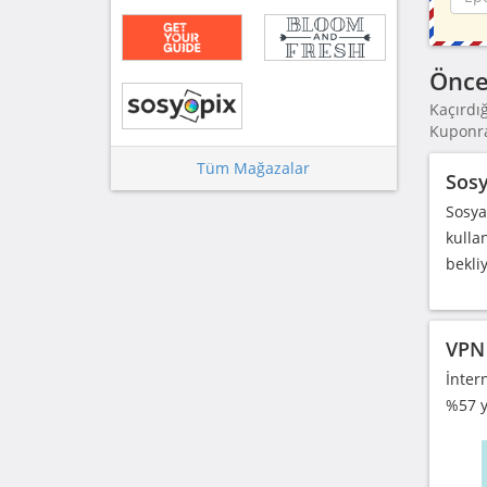
Önce
Kaçırdı
Kuponraz
Tüm Mağazalar
Sosy
Sosya
kulla
bekliy
VPN 
İnter
%57 y