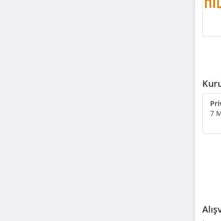
Kuru
Pri
7 M
Alış