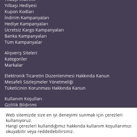
Yılbaşı Hediyesi
Kupon Kodları
İndirim Kampanyaları
Hediye Kampanyaları
Ücretsiz Kargo Kampanyaları
Banka Kampanyaları
Tüm Kampanyalar
Alışveriş Siteleri
Kategoriler
Markalar
Elektronik Ticaretin Düzenlenmesi Hakkında Kanun
Mesafeli Sözleşmeler Yönetmeliği
Tüketicinin Korunması Hakkında Kanun
Kullanım Koşulları
Gizlilik Bildirimi
Haberler
Web sitemizde size en iyi deneyimi sunmak için çerezleri
Kuponrazzi Blog
kullanıyoruz.
Mağaza Ekle
Hangi çerezleri kullandığımız hakkında kullanım koşullarımızı
İletişim
okuyabilir veya reddedebilirsiniz.