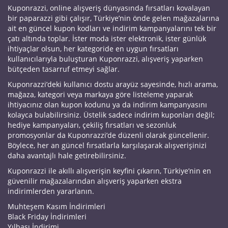
Kuponrazzi, online alışveriş dünyasında fırsatları kovalayan
bir paparazzi gibi çalışır, Türkiye’nin önde gelen mağazalarına
ait en güncel kupon kodları ve indirim kampanyalarını tek bir
çatı altında toplar. İster moda ister elektronik, ister günlük
ihtiyaçlar olsun, her kategoride en uygun fırsatları
kullanıcılarıyla buluşturan Kuponrazzi, alışveriş yaparken
bütçeden tasarruf etmeyi sağlar.
Kuponrazzi’deki kullanıcı dostu arayüz sayesinde, hızlı arama,
mağaza, kategori veya markaya göre listeleme yaparak
ihtiyacınız olan kupon kodunu ya da indirim kampanyasını
kolayca bulabilirsiniz. Üstelik sadece indirim kuponları değil;
hediye kampanyaları, çekiliş fırsatları ve sezonluk
promosyonlar da Kuponrazzi’de düzenli olarak güncellenir.
Böylece, her an güncel fırsatlarla karşılaşarak alışverişinizi
daha avantajlı hale getirebilirsiniz.
Kuponrazzi ile akıllı alışverişin keyfini çıkarın, Türkiye’nin en
güvenilir mağazalarından alışveriş yaparken ekstra
indirimlerden yararlanın.
Muhteşem Kasım İndirimleri
Black Friday İndirimleri
Yılbaşı İndirimi