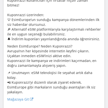
Kuponrazzi kullanıcıları için fırsatlar hiçbir zaman
bitmez!
Kuponrazzi üzerinden:
💡 EsimEurope’un sunduğu kampanya dönemlerinden ilk
siz haberdar olursunuz.
🔎 Alternatif eSIM platformlarıyla karşılaştırmalı rehberler
ile en uygun seçeneği bulabilirsiniz.
🔔 İndirim kuponları yayınlandığında anında öğrenirsiniz.
Neden EsimEurope? Neden Kuponrazzi?
Avrupa’nın her köşesinde internetin keyfini çıkarın.
Uçaktan inmeden eSIM’inizi aktive edin.
Kuponrazzi ile kampanya ve indirimleri kaçırmadan, en
doğru zamanlamayla alışveriş yapın.
📌 Unutmayın: eSIM teknolojisi ile seyahat artık daha
kolay.
📲 Kuponrazzi’yi düzenli olarak ziyaret ederek,
EsimEurope gibi markaların sunduğu avantajları ilk siz
yakalayın.
Mağazaya Git