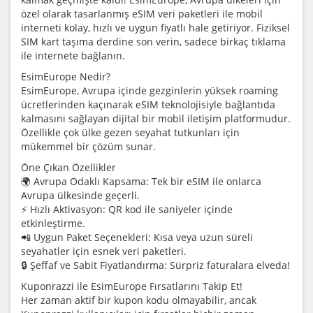
özel olarak tasarlanmış eSIM veri paketleri ile mobil
interneti kolay, hızlı ve uygun fiyatlı hale getiriyor. Fiziksel
SIM kart taşıma derdine son verin, sadece birkaç tıklama
ile internete bağlanın.
EsimEurope Nedir?
EsimEurope, Avrupa içinde gezginlerin yüksek roaming
ücretlerinden kaçınarak eSIM teknolojisiyle bağlantıda
kalmasını sağlayan dijital bir mobil iletişim platformudur.
Özellikle çok ülke gezen seyahat tutkunları için
mükemmel bir çözüm sunar.
Öne Çıkan Özellikler
🌍 Avrupa Odaklı Kapsama: Tek bir eSIM ile onlarca
Avrupa ülkesinde geçerli.
⚡ Hızlı Aktivasyon: QR kod ile saniyeler içinde
etkinleştirme.
📲 Uygun Paket Seçenekleri: Kısa veya uzun süreli
seyahatler için esnek veri paketleri.
🔒 Şeffaf ve Sabit Fiyatlandırma: Sürpriz faturalara elveda!
Kuponrazzi ile EsimEurope Fırsatlarını Takip Et!
Her zaman aktif bir kupon kodu olmayabilir, ancak