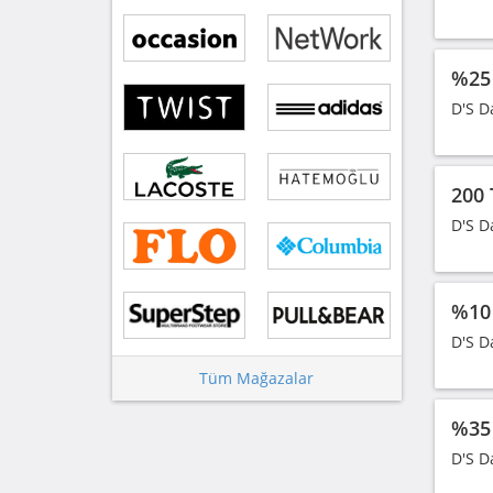
%25 
D'S D
200 
D'S D
%10 
D'S D
Tüm Mağazalar
%35 
D'S D