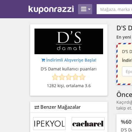
D'S 
En yeni
D'S 
İndirimli Alışverişe Başla!
İndir
D'S Damat kullanıcı puanları
1282 kişi, ortalama 3.6
Önce
Kaçırdı
Benzer Mağazalar
takip et
%60 
D'S D