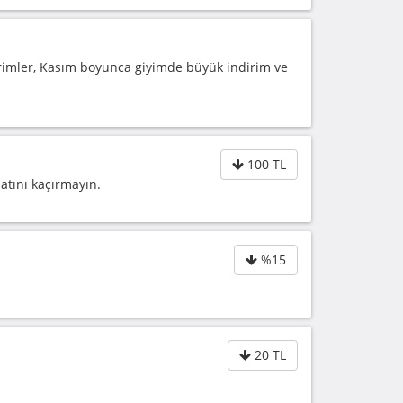
dirimler, Kasım boyunca giyimde büyük indirim ve
100 TL
atını kaçırmayın.
%15
20 TL