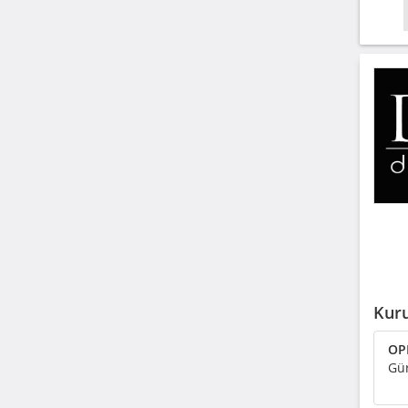
Kuru
OPR
Gür