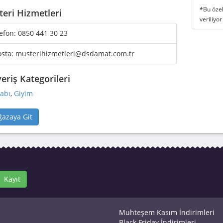
*
Bu özel
eri Hizmetleri
veriliyor
efon:
0850 441 30 23
osta:
musterihizmetleri@dsdamat.com.tr
veriş Kategorileri
abı
,
Giyim
azaya Git
Kayıt
Muhteşem Kasım İndirimleri
Black Friday İndirimleri