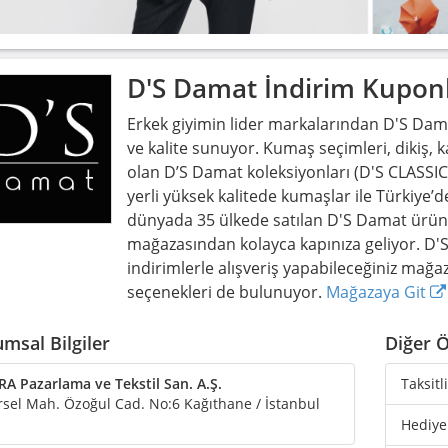
D'S Damat
İndirim Kuponl
Erkek giyimin lider markalarından D'S Damat
ve kalite sunuyor. Kumaş seçimleri, dikiş, ka
olan D’S Damat koleksiyonları (D'S CLASS
yerli yüksek kalitede kumaşlar ile Türkiye’d
dünyada 35 ülkede satılan D'S Damat ürünl
mağazasından kolayca kapınıza geliyor. D'
indirimlerle alışveriş yapabileceğiniz mağaza
seçenekleri de bulunuyor.
Mağazaya Git
msal Bilgiler
Diğer Ö
A Pazarlama ve Tekstil San. A.Ş.
Taksitl
sel Mah. Özoğul Cad. No:6 Kağıthane / İstanbul
Hediye