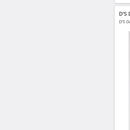
D'S 
D'S D