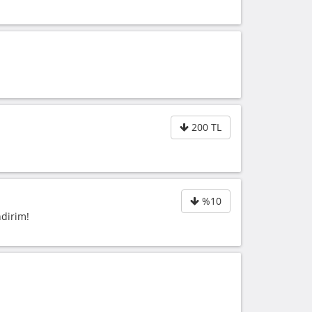
200 TL
%10
ndirim!