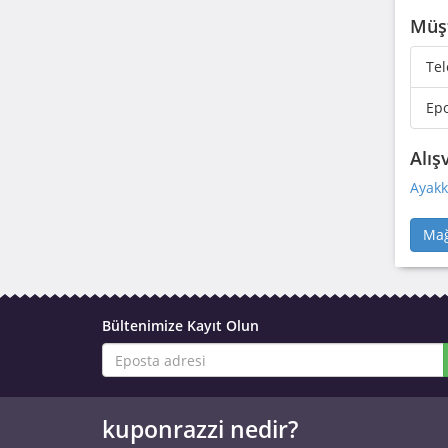
Müşt
Tel
Ep
Alış
Ayakk
Mağ
Bültenimize Kayıt Olun
kuponrazzi nedir?