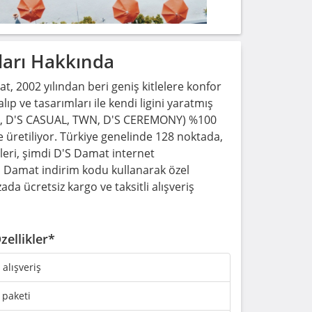
arı Hakkında
, 2002 yılından beri geniş kitlelere konfor
lıp ve tasarımları ile kendi ligini yaratmış
IC, D'S CASUAL, TWN, D'S CEREMONY) %100
e üretiliyor. Türkiye genelinde 128 noktada,
eri, şimdi D'S Damat internet
S Damat indirim kodu kullanarak özel
da ücretsiz kargo ve taksitli alışveriş
zellikler*
i alışveriş
 paketi