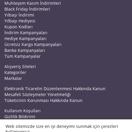
Muhteşem Kasım İndirimleri
Black Friday İndirimleri
Yılbaşı İndirimi
Yılbaşı Hediyesi
Kupon Kodları
İndirim Kampanyaları
Hediye Kampanyaları
Ücretsiz Kargo Kampanyaları
Banka Kampanyaları
Tüm Kampanyalar
Alışveriş Siteleri
Kategoriler
Markalar
Elektronik Ticaretin Düzenlenmesi Hakkında Kanun
Mesafeli Sözleşmeler Yönetmeliği
Tüketicinin Korunması Hakkında Kanun
Kullanım Koşulları
Gizlilik Bildirimi
Haberler
Web sitemizde size en iyi deneyimi sunmak için çerezleri
Kuponrazzi Blog
kullanıyoruz.