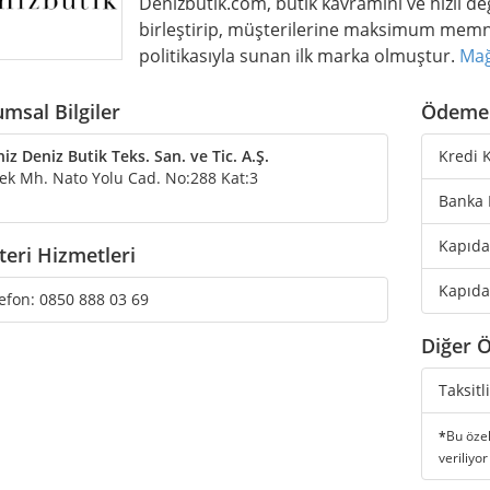
Denizbutik.com, butik kavramını ve hızlı deği
birleştirip, müşterilerine maksimum memnun
politikasıyla sunan ilk marka olmuştur.
Mağ
msal Bilgiler
Ödeme 
iz Deniz Butik Teks. San. ve Tic. A.Ş.
Kredi K
k Mh. Nato Yolu Cad. No:288 Kat:3
Banka 
Kapıda
eri Hizmetleri
Kapıda
efon:
0850 888 03 69
Diğer Ö
Taksitl
*
Bu özel
veriliyor