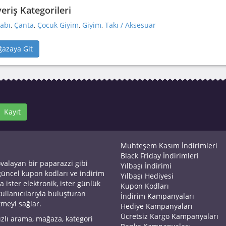
veriş Kategorileri
abı
,
Çanta
,
Çocuk Giyim
,
Giyim
,
Takı / Aksesuar
azaya Git
Kayıt
Muhteşem Kasım İndirimleri
Black Friday İndirimleri
ovalayan bir paparazzi gibi
Yılbaşı İndirimi
 güncel kupon kodları ve indirim
Yılbaşı Hediyesi
a ister elektronik, ister günlük
Kupon Kodları
kullanıcılarıyla buluşturan
İndirim Kampanyaları
tmeyi sağlar.
Hediye Kampanyaları
Ücretsiz Kargo Kampanyaları
ızlı arama, mağaza, kategori