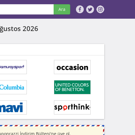
Ara
ğustos 2026
ponrazzi İndirim Bülteni'ne üye ol.