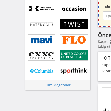
İndir
Önce
Kaçırdı
takip et
10 T
Kupon
kazan
Tüm Mağazalar