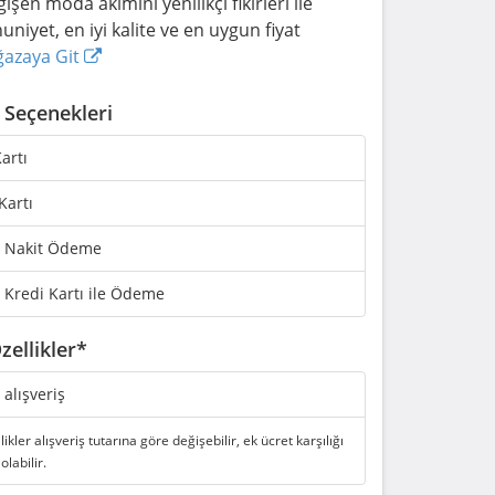
şen moda akımını yenilikçi fikirleri ile
iyet, en iyi kalite ve en uygun fiyat
azaya Git
Seçenekleri
artı
Kartı
 Nakit Ödeme
 Kredi Kartı ile Ödeme
zellikler*
i alışveriş
likler alışveriş tutarına göre değişebilir, ek ücret karşılığı
 olabilir.