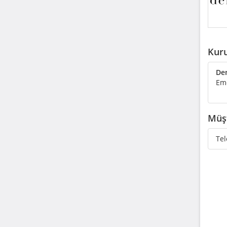
Kuru
Den
Eme
Müşt
Tel