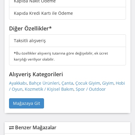
Kapıda Nakit Ödeme
Kapıda Kredi Kartı ile Ödeme
Diğer Özellikler*
Taksitli alışveriş
*
Bu özellikler alışveriş tutarına göre değişebilir, ek ücret
karşılığı veriliyor olabilir.
Alışveriş Kategorileri
Ayakkabı
,
Bahçe Ürünleri
,
Çanta
,
Çocuk Giyim
,
Giyim
,
Hobi
/ Oyun
,
Kozmetik / Kişisel Bakım
,
Spor / Outdoor
Mağazaya Git
Benzer Mağazalar