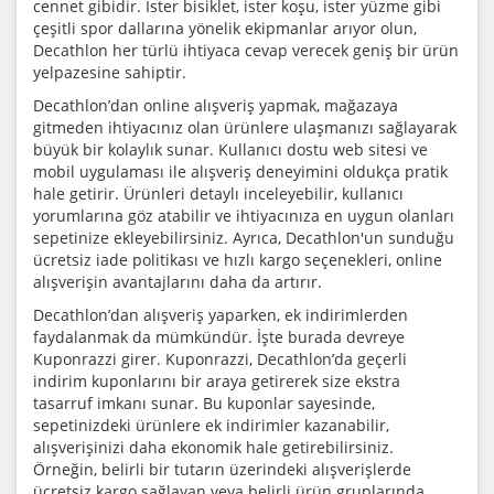
cennet gibidir. İster bisiklet, ister koşu, ister yüzme gibi
çeşitli spor dallarına yönelik ekipmanlar arıyor olun,
Decathlon her türlü ihtiyaca cevap verecek geniş bir ürün
yelpazesine sahiptir.
Decathlon’dan online alışveriş yapmak, mağazaya
gitmeden ihtiyacınız olan ürünlere ulaşmanızı sağlayarak
büyük bir kolaylık sunar. Kullanıcı dostu web sitesi ve
mobil uygulaması ile alışveriş deneyimini oldukça pratik
hale getirir. Ürünleri detaylı inceleyebilir, kullanıcı
yorumlarına göz atabilir ve ihtiyacınıza en uygun olanları
sepetinize ekleyebilirsiniz. Ayrıca, Decathlon'un sunduğu
ücretsiz iade politikası ve hızlı kargo seçenekleri, online
alışverişin avantajlarını daha da artırır.
Decathlon’dan alışveriş yaparken, ek indirimlerden
faydalanmak da mümkündür. İşte burada devreye
Kuponrazzi girer. Kuponrazzi, Decathlon’da geçerli
indirim kuponlarını bir araya getirerek size ekstra
tasarruf imkanı sunar. Bu kuponlar sayesinde,
sepetinizdeki ürünlere ek indirimler kazanabilir,
alışverişinizi daha ekonomik hale getirebilirsiniz.
Örneğin, belirli bir tutarın üzerindeki alışverişlerde
ücretsiz kargo sağlayan veya belirli ürün gruplarında